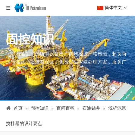
简体中文
固控知识
恒联石油生产的所有设备出厂前均经过严格检测，超负荷
运转测试，质量有保证，免费提供泥浆处理方案，服务广
大顾客。
首页
»
固控知识
»
百问百答
»
石油钻井
»
浅析泥浆
搅拌器的设计要点