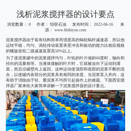
浅析泥浆搅拌器的设计要点
浏览数量：
0
作者： 恒联石油 发布时间： 2022-06-16 来
源：
www.hlshiyou.com
["wechat","weibo","qzone","douban","email"]
泥浆搅拌器由于装有结构简单而强度高的蜗轮蜗杆减速器，所以他
运转平稳，均匀。涡轮传动装置承受冲击和振动的能力比相应规格
的螺旋齿轮二级减速装置高50%以上。
为了使泥浆罐中的泥浆搅拌均匀，叶轮的叶片倾斜60度时，轴向和
径向的流量相等。当液体接触到叶片时，它就被迫向下运动到灌
底，然后沿罐壁向上返回。这种运动使顶部和底部的泥浆不断的混
合，以使罐内各部分的泥浆具有相同的浓度。当泥浆泵入井内，这
有助于消除由于轻、重泥浆不均而引起操作上的难题。下面西安搅
拌器厂家来给大家简单讲解一下泥浆搅拌器的设计要点。