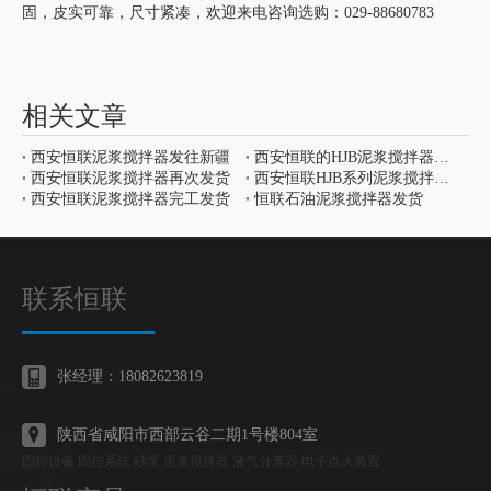
固，皮实可靠，尺寸紧凑，欢迎来电咨询选购：029-88680783
相关文章
西安恒联泥浆搅拌器发往新疆
西安恒联的HJB泥浆搅拌器完工发货
西安恒联泥浆搅拌器再次发货
西安恒联HJB系列泥浆搅拌器发往甘肃
西安恒联泥浆搅拌器完工发货
恒联石油泥浆搅拌器发货
联系恒联
张经理：18082623819
陕西省咸阳市西部云谷二期1号楼804室
固控设备 固控系统 砂泵 泥浆搅拌器 液气分离器 电子点火装置