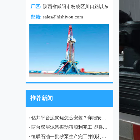
厂区:
陕西省咸阳市杨凌区川口路以东
邮箱:
sales@hlshiyou.com
推荐新闻
钻井平台泥浆罐怎么安装？详细安装流程、注意事项及现场案例
两台双层泥浆振动筛顺利完工 即将发往哈萨克斯坦油田项目
恒联石油一批砂泵生产完工并顺利发往宝鸡