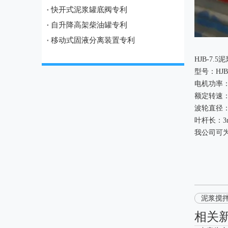
快开式泥浆罐底阀专利
自升降高架柴油罐专利
移动式固液分离装置专利
HJB-7.
型号：HJB-
电机功率：
额定转速：1
波轮直径：Φ
叶杆长：3
我公司可为
泥浆搅
相关