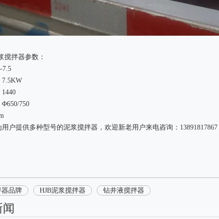
5泥浆搅拌器参数：
7.5
7.5KW
440
650/750
m
用户提供多种型号的泥浆搅拌器，欢迎新老用户来电咨询：13891817867
拌器品牌
HJB泥浆搅拌器
钻井液搅拌器
新闻