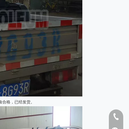
生活水罐
250钢壳
检验合格，已经发货。
1808262