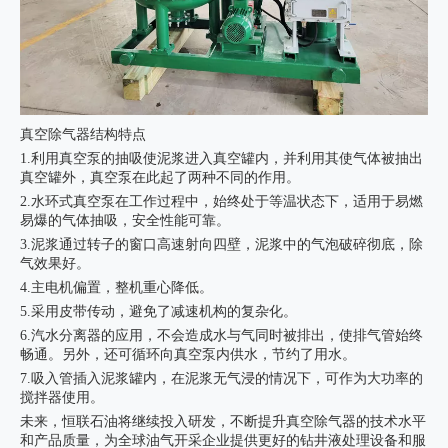
真空除气器结构特点
1.利用真空泵的抽吸使泥浆进入真空罐内，并利用其使气体被抽出
真空罐外，真空泵在此起了两种不同的作用。
2.水环式真空泵在工作过程中，始终处于等温状态下，适用于易燃
易爆的气体抽吸，安全性能可靠。
3.泥浆通过转子的窗口高速射向四壁，泥浆中的气泡破碎彻底，除
气效果好。
4.主电机偏置，整机重心降低。
5.采用皮带传动，避免了减速机构的复杂化。
6.汽水分离器的应用，不会造成水与气同时被排出，使排气管始终
畅通。另外，还可循环向真空泵内供水，节约了用水。
7.吸入管插入泥浆罐内，在泥浆无气浸的情况下，可作为大功率的
搅拌器使用。
未来，恒联石油将继续投入研发，不断提升
真空除气器
的技术水平
和产品质量，为全球油气开采企业提供更好的钻井液处理设备和服