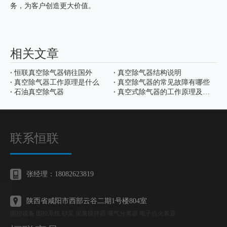
务，为客户创造更大价值。
相关文章
恒联真空除气器销往国外
真空除气器结构说明
真空除气器工作原理是什么
真空除气器的常见故障有哪些
石油真空除气器
真空式除气器的工作原理及优势
联系恒联
张经理：18082623819
陕西省咸阳市西部云谷二期1号楼804室
固控设备 固控系统 砂泵 泥浆搅拌器 液气分离器 电子点火装置