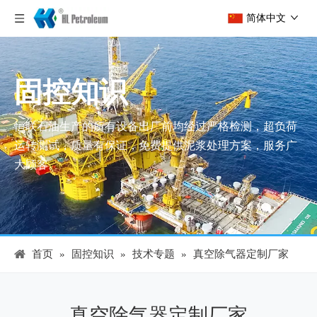
简体中文
固控知识
恒联石油生产的所有设备出厂前均经过严格检测，超负荷
运转测试，质量有保证，免费提供泥浆处理方案，服务广
大顾客。
首页
»
固控知识
»
技术专题
»
真空除气器定制厂家
真空除气器定制厂家