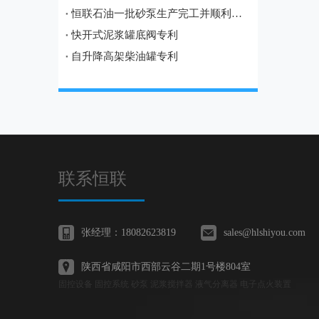
恒联石油一批砂泵生产完工并顺利发往宝鸡
快开式泥浆罐底阀专利
自升降高架柴油罐专利
联系恒联
张经理：18082623819
sales@hlshiyou.com
陕西省咸阳市西部云谷二期1号楼804室
固控设备 固控系统 砂泵 泥浆搅拌器 液气分离器 电子点火装置