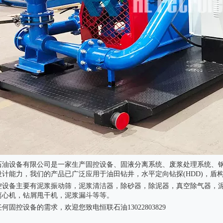
振动筛减震橡胶弹簧
泥浆泵配件十字头
石油设备有限公司是一家生产固控设备、固液分离系统、废浆处理系统、钢
设计能力，我们的产品已广泛应用于油田钻井，水平定向钻探(HDD)，盾
控设备主要有泥浆振动筛，泥浆清洁器，除砂器，除泥器，真空除气器，
离心机，钻屑甩干机，泥浆漏斗等等。
何固控设备的需求，欢迎您致电恒联石油13022803829