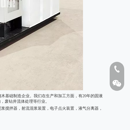
钢结构框架筛网
YLG-
1808262
木基础制造企业。我们在生产和加工方面，有20年的固液
构，废钻井流体处理等行业。
泥浆搅拌器，射流混浆装置，电子点火装置，液气分离器，