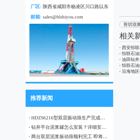
厂区:
陕西省咸阳市杨凌区川口路以东
邮箱:
sales@hlshiyou.com
剪切混
相关
西安恒联
恒联石油
油田钻井
恒联石油
沿海地区
推荐新闻
HDZS6216型双层振动筛生产完成，即将发往土库曼斯坦油田项目
钻井平台泥浆罐怎么安装？详细安装流程、注意事项及现场案例
两台双层泥浆振动筛顺利完工 即将发往哈萨克斯坦油田项目