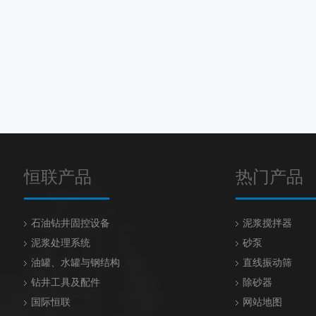
恒联产品
热门产品
石油钻井固控设备
泥浆搅拌器
泥浆处理系统
砂泵
油罐、水罐与钢结构
直线振动筛
钻井工具及配件
除砂器
国际恒联
网站地图