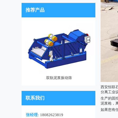
推荐产品
双轨泥浆振动筛
西安恒联
分离工业
联系我们
生产的固
泥浆枪，
如果您有任
张经理:
18082623819