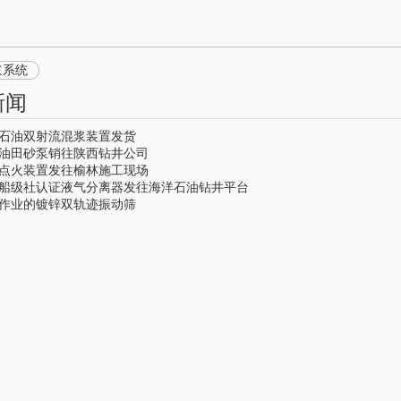
浆系统
新闻
石油双射流混浆装置发货
油田砂泵销往陕西钻井公司
点火装置发往榆林施工现场
船级社认证液气分离器发往海洋石油钻井平台
作业的镀锌双轨迹振动筛