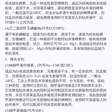
俗名磺化栲胶，也是一种改性新型稀释剂，成品为棕竭色粉末或细
粒状，易溶于水，水溶液呈碱性，磺化栲胶是深井钻井液的稀释
剂，一般抗温可达180℃，在淡水钻井液中有较好的稀释效果，但
抗盐抗钙能力较差，磺化栲胶使用时可直接加入到钻井液中，以
PH值8-11之间为宜。
(4)乙二胺四甲叉磷酸钠(代号EOTMPS)
属于有机磷酸盐，固体为白色粉末，易溶于水，液体为棕色粘稠
状，呈微碱性，它是一种新的不分散性钻井液稀释剂，能有效的降
低钻井液的粘度、切力，同时它可与Ca2+ Mg2+ 形成稳定性的结合
物，故能消除Ca2+、Mg2+对钻井液的影响，且有较强的抗盐能力
和抗温性。
2、降失水剂
(1)钠羧甲基纤维素，(代号Na—CMC或CMC)
成品为白色或浅黄色粉末，无毒易溶于水，有一定的抗钙、抗盐能
力，但遇高价AI3+ Fe3+会发生絮凝作用，抗温性较差，一般达
140℃。工业上常按其水溶液粘度的不同，分为高粘、中粘、低粘
三种类型，使用时注意区别。羧甲基纤维素是Z常用的降失水剂，
它在降低钻井液失水的同时还有抑制泥页岩水化膨胀和巩固井壁的
作用，并且可用来提高钻井液悬浮和携带岩屑的能力，高粘度的羧
甲基纤维素还可以作无固相钻井液的增稠剂。使用时可直接加入到
钻井液中，也可以配成不同浓度的胶液使用。
(2)磺甲基褐煤(代号SMC)