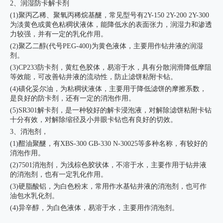
2、润湿防卡解卡剂
(1)聚丙乙稀、聚氧丙稀烷基醚，常见型号有2Y-150 2Y-200 2Y-300
为淡黄色或黄色粘稠状液体，能降低水的表面张力，润湿力和渗透
力较强，并有一定的乳化作用。
(2)聚乙二醇(代号PEG-400)为黄色液体，主要用作钻井液的润湿
剂。
(3)CP233防卡剂，黄红色胶体，易溶于水，具有分散润滑降低摩阻
等效能，可改善钻井液的流动性，防止滤饼粘附卡钻。
(4)磺化妥尔油，为粘稠状液体，主要用于降低滤饼的摩擦系数，
是良好的防卡剂，还有一定的消泡作用。
(5)SR301解卡剂，是一种较好的解卡浸泡液，对解除滤饼粘附卡钻
十分有效，对解除缩径及小井眼卡钻也有良好的切效。
3、消泡剂，
(1)酣油聚醚，有XBS-300 GB-330 N-30025等多种名称，有较好的
消泡作用。
(2)7501消泡剂，为浅棕色胶状体，不溶于水，主要作用于钻井液
的消泡剂，也有一定乳化作用。
(3)硬脂酸铝，为白色粉末，常用作水基钻井液的消泡剂，也可作
油包水乳化剂。
(4)异辛醇，为白色液体，易溶于水，主要用作消泡剂。