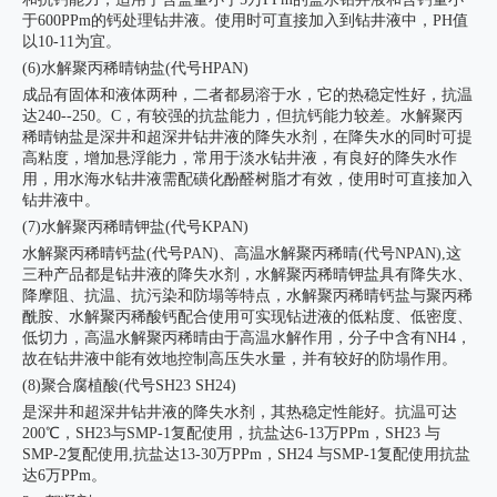
于600PPm的钙处理钻井液。使用时可直接加入到钻井液中，PH值
以10-11为宜。
(6)水解聚丙稀晴钠盐(代号HPAN)
成品有固体和液体两种，二者都易溶于水，它的热稳定性好，抗温
达240--250。C，有较强的抗盐能力，但抗钙能力较差。水解聚丙
稀晴钠盐是深井和超深井钻井液的降失水剂，在降失水的同时可提
高粘度，增加悬浮能力，常用于淡水钻井液，有良好的降失水作
用，用水海水钻井液需配磺化酚醛树脂才有效，使用时可直接加入
钻井液中。
(7)水解聚丙稀晴钾盐(代号KPAN)
水解聚丙稀晴钙盐(代号PAN)、高温水解聚丙稀晴(代号NPAN),这
三种产品都是钻井液的降失水剂，水解聚丙稀晴钾盐具有降失水、
降摩阻、抗温、抗污染和防塌等特点，水解聚丙稀晴钙盐与聚丙稀
酰胺、水解聚丙稀酸钙配合使用可实现钻进液的低粘度、低密度、
低切力，高温水解聚丙稀晴由于高温水解作用，分子中含有NH4，
故在钻井液中能有效地控制高压失水量，并有较好的防塌作用。
(8)聚合腐植酸(代号SH23 SH24)
是深井和超深井钻井液的降失水剂，其热稳定性能好。抗温可达
200℃，SH23与SMP-1复配使用，抗盐达6-13万PPm，SH23 与
SMP-2复配使用,抗盐达13-30万PPm，SH24 与SMP-1复配使用抗盐
达6万PPm。