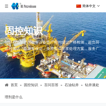
简体中文
固控知识
恒联石油生产的所有设备出厂前均经过严格检测，超负荷
运转测试，质量有保证，免费提供泥浆处理方案，服务广
大顾客。
首页
»
固控知识
»
百问百答
»
石油钻井
»
钻井液处
理剂是什么