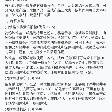
有机处理剂一般多是有机高分子化合物，从某来源和发展上看，可
分为天然产品，改性产品，合成产品三大类，按其作用可分为稀释
剂，降失水剂、絮凝剂三大类
1、稀释剂类：
(1)铁铬木质素磺酸盐(代号FCLS)
简称铁铬盐，成品为棕黑色粉末，易溶于水，水溶液呈弱酸性，有
较强抗污染能力，热稳定性较强，抗温可达170--180℃，铁铬盐是
一种抗盐抗钙和抗温能力较强的钻井稀释剂，可用于谈水，海水和
饱和盐水钻井液，各种钙处理钻井液和深井钻井液，铁铬盐在稀释
的同时，还有一定的降失水和防塌作用。
铁铬盐一般配成碱液使用，若钻井液PH值较高时可将粉末直接加
入到钻井液中，PH值一般在9-12之间，稀释效果Z好，PH值过高用
量过大易产生泡沫，PH值过低则稀释效果差，此外、使用铁铬盐
处理的钻井液滤饼摩擦系大，使用时配合使用防(塌)卡剂。
(2)磺甲基单宁(代号SMT)
俗名磺化单宁，也是一种改性的新型稀释剂，主要用作深井钻井液
的稀释剂，抗温可达180-200℃，磺化单宁在高温条件下可有效地
控制淡水钻井液的粘度切力，但抗盐、抗钙能力较差，磺化单宁使
用时可直接加入到钻井液中，在PH值大于9时稀释效果较好，适用
于淡水钻井液和一般钻井液。
(3)磺甲基栲胶(代号SMK)