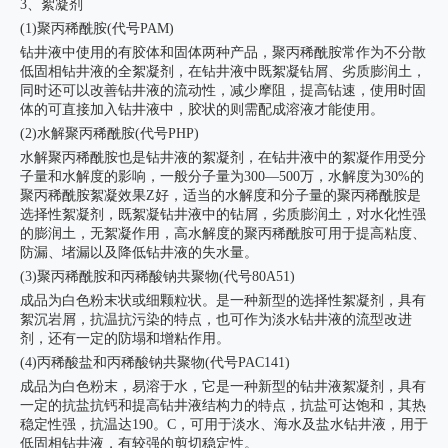
3、絮凝剂
(1)聚丙稀酰胺(代号PAM)
钻井液中使用的有胶体和固体两种产品，聚丙稀酰胺常作为不分散
低固相钻井液的全絮凝剂，在钻井液中既絮凝钻屑、劣质膨润土，
同时还可以改善钻井液的流动性，减少摩阻，提高钻速，使用时固
体的可直接加入钻井液中，胶状的则需配成溶液才能使用。
(2)水解聚丙稀酰胺(代号PHP)
水解聚丙稀酰胺也是钻井液的絮凝剂，在钻井液中的絮凝作用受分
子量和水解度的影响，一般分子量为300—500万，水解度为30%的
聚丙稀酰胺絮凝效果Z好，适当的水解度和分子量的聚丙稀酰胺是
选择性絮凝剂，既絮凝钻井液中的钻屑，劣质膨润土，对水化性强
的膨润土，无絮凝作用，高水解度的聚丙稀酰胺可用于提高粘度、
防漏、堵漏以及降低钻井液的失水量。
(3)聚丙稀酰胺和丙稀酸钠共聚物(代号80A51)
成品为白色粉末状或细颗粒状。是一种新型的选择性絮凝剂，具有
絮沉岩屑，抗温抗污染的特点，也可作为淡水钻井液的流型改进
剂，还有一定的防塌和增粘作用。
(4)丙稀酸盐和丙稀酸钠共聚物(代号PAC141)
成品为白色粉末，易溶于水，它是一种新型的钻井液絮凝剂，具有
一定的抗盐抗钙和提高钻井液结构力的特点，抗盐可达饱和，其热
稳定性强，抗温达190。C，可用于淡水、海水及盐水钻井液，用于
低固相钻井液，有较强的剪切稳定性。