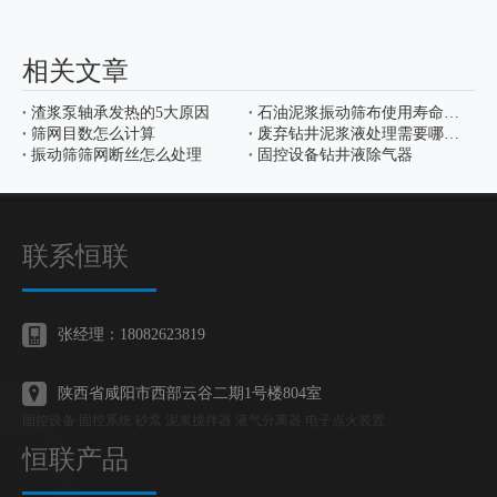
相关文章
渣浆泵轴承发热的5大原因
石油泥浆振动筛布使用寿命如何增加
筛网目数怎么计算
废弃钻井泥浆液处理需要哪些设备
振动筛筛网断丝怎么处理
固控设备钻井液除气器
联系恒联
张经理：18082623819
陕西省咸阳市西部云谷二期1号楼804室
固控设备 固控系统 砂泵 泥浆搅拌器 液气分离器 电子点火装置
恒联产品