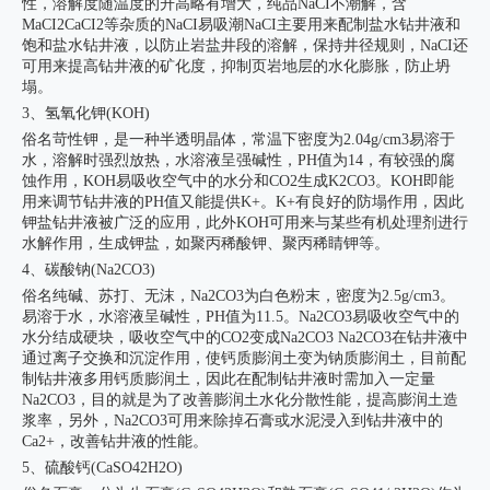
性，溶解度随温度的升高略有增大，纯品NaCI不潮解，含
MaCI2CaCI2等杂质的NaCI易吸潮NaCI主要用来配制盐水钻井液和
饱和盐水钻井液，以防止岩盐井段的溶解，保持井径规则，NaCI还
可用来提高钻井液的矿化度，抑制页岩地层的水化膨胀，防止坍
塌。
3、氢氧化钾(KOH)
俗名苛性钾，是一种半透明晶体，常温下密度为2.04g/cm3易溶于
水，溶解时强烈放热，水溶液呈强碱性，PH值为14，有较强的腐
蚀作用，KOH易吸收空气中的水分和CO2生成K2CO3。KOH即能
用来调节钻井液的PH值又能提供K+。K+有良好的防塌作用，因此
钾盐钻井液被广泛的应用，此外KOH可用来与某些有机处理剂进行
水解作用，生成钾盐，如聚丙稀酸钾、聚丙稀睛钾等。
4、碳酸钠(Na2CO3)
俗名纯碱、苏打、无沫，Na2CO3为白色粉末，密度为2.5g/cm3。
易溶于水，水溶液呈碱性，PH值为11.5。Na2CO3易吸收空气中的
水分结成硬块，吸收空气中的CO2变成Na2CO3 Na2CO3在钻井液中
通过离子交换和沉淀作用，使钙质膨润土变为钠质膨润土，目前配
制钻井液多用钙质膨润土，因此在配制钻井液时需加入一定量
Na2CO3，目的就是为了改善膨润土水化分散性能，提高膨润土造
浆率，另外，Na2CO3可用来除掉石膏或水泥浸入到钻井液中的
Ca2+，改善钻井液的性能。
5、硫酸钙(CaSO42H2O)