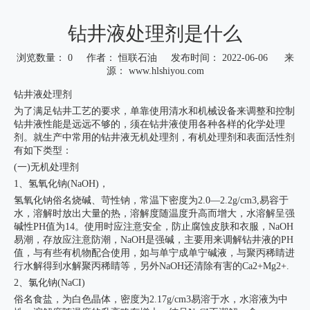
钻井液处理剂是什么
浏览数量：
0
作者： 恒联石油 发布时间： 2022-06-06 来
源：
www.hlshiyou.com
["wechat","weibo","qzone","douban","email"]
钻井液处理剂
为了满足钻井工艺的要求，单靠使用清水和机械设备来调整和控制
钻井液性能是远远不够的，须在钻井液使用各种各样的化学处理
剂。就生产中常用的钻井液无机处理剂，有机处理剂和表面活性剂
有如下类型：
(一)无机处理剂
1、氢氧化钠(NaOH)，
氢氧化钠俗名烧碱、苛性钠，常温下密度为2.0—2.2g/cm3,易容于
水，溶解时放出大量的热，溶解度随温度升高而增大，水溶解呈强
碱性PH值为14。使用时应注意安全，防止腐蚀皮肤和衣服，NaOH
易潮，存放应注意防潮，NaOH是强碱，主要用来调解钻井液的PH
值，与有些有机物配合使用，如与单宁成单宁碱液，与聚丙稀睛进
行水解得到水解聚丙稀睛等，另外NaOH还清除有害的Ca2+Mg2+.
2、氯化钠(NaCI)
俗名食盐，为白色晶体，密度为2.17g/cm3易溶于水，水溶液为中