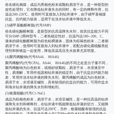
俗名磺化褐煤，成品为黑褐色粉末或颗粒易溶于水，是一种新型的
改性处理剂，它在降低钻井液失水的同时，有一定的稀释作用，抗
温达200-220℃。使用时可直接加入到钻井液中，由于磺甲基褐煤
抗盐、抗钙能力较差，适用于在淡水钻井液中降低失水。
(3)磺甲基酚醛树脂(代号SMP)
俗名磺化酚醛树脂，是新型的抗高温降失水剂，按其抗盐能力不同
可分SMP-2两种型号，二者热稳定性好，抗温均达180--200。C。
液体的磺化酚醛树脂为棕色粘稠液体，固体为棕褐色粉末，二者都
易溶于水，使用时可直接加入到钻井液中，若配合磺化腐植酸类处
理剂和铁铬盐一起使用，降低高温高压失水效果尤其明显。
(4)聚丙稀酸钠(代号8A44、 80A46)
聚丙稀酸钙(代号CPA)。8A44、 80A46)的不同之处是分子量不同，
聚丙稀酸钠为白色粉末，或细砂状颗粒，易溶于水，水溶液呈中
性，易潮解，常用作低固相钻井液的稳定剂，由于抗盐抗钙能力较
差，常用作淡水钻井液的降失水剂。聚丙稀酸钙成品为白色粉末，
易溶于水，水溶液呈碱性，具有较强的抗盐抗钙能力，可用作盐水
和海水钻井液的降失水剂和增粘剂。
(5)铬腐植酸(代号C1-NaC)
成品为棕褐色粉末，易溶于水，水溶呈碱性，是一种抗高温的钻井
液降失水剂和稀释剂，在钻井液中既能降低钻井液的切力，又能降
低钻井液的失水。抗温可达200℃，另外，铬腐植酸有较强的抗盐
和抗钙能力，适用于含盐量小于5万PPm的盐水钻井液和含钙量小