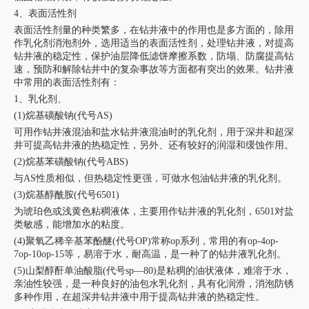
4、表面活性剂
表面活性剂量的种类繁多，在钻井液中的作用也是多方面的，除用
作乳化剂消泡剂外，选用适当的表面活性剂，处理钻井液，对提高
钻井液的稳定性，保护油层降低滤饼摩擦系数，防塌、防腐提高钻
速，预防和解除钻井中的复杂事故等方面都有突出的效果。钻井液
中常用的表面活性剂有：
1、乳化剂、
(1)烷基磺酸钠(代号AS)
可用作钻井液混油和盐水钻井液混油时的乳化剂，用于深井和超深
井可提高钻井液的热稳定性，另外、还有较好的润湿和缓蚀作用。
(2)烷基苯磺酸钠(代号ABS)
与AS性质相似，但热稳定性更强，可做水包油钻井液的乳化剂。
(3)烷基醇酰胺(代号6501)
为琥珀色或浅黄色粘稠液体，主要用作钻井液的乳化剂，6501对盐
类敏感，能增加水的粘度。
(4)聚氧乙稀辛基苯酚醚(代号OP)常称op系列，常用的有op-4op-
7op-10op-15等，易溶于水，耐高温，是一种了的钻井液乳化剂。
(5)山梨醇酐单油酸脂(代号sp—80)是粘稠的油状液体，难溶于水，
亲油性较强，是一种良好的油包水乳化剂，具有化润滑，消泡防锈
多种作用，在超深井钻井液中用于提高钻井液的热稳定性。