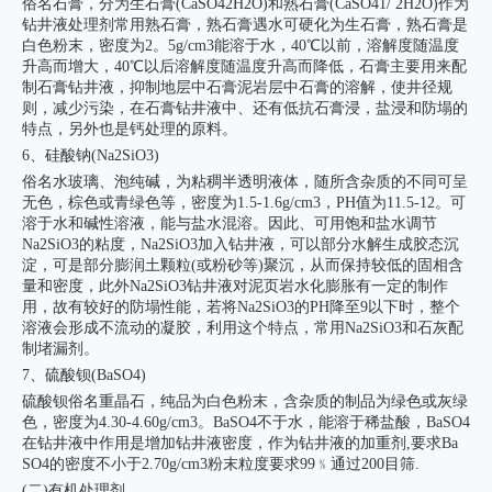
俗名石膏，分为生石膏(CaSO42H2O)和熟石膏(CaSO41/ 2H2O)作为
钻井液处理剂常用熟石膏，熟石膏遇水可硬化为生石膏，熟石膏是
白色粉末，密度为2。5g/cm3能溶于水，40℃以前，溶解度随温度
升高而增大，40℃以后溶解度随温度升高而降低，石膏主要用来配
制石膏钻井液，抑制地层中石膏泥岩层中石膏的溶解，使井径规
则，减少污染，在石膏钻井液中、还有低抗石膏浸，盐浸和防塌的
特点，另外也是钙处理的原料。
6、硅酸钠(Na2SiO3)
俗名水玻璃、泡纯碱，为粘稠半透明液体，随所含杂质的不同可呈
无色，棕色或青绿色等，密度为1.5-1.6g/cm3，PH值为11.5-12。可
溶于水和碱性溶液，能与盐水混溶。因此、可用饱和盐水调节
Na2SiO3的粘度，Na2SiO3加入钻井液，可以部分水解生成胶态沉
淀，可是部分膨润土颗粒(或粉砂等)聚沉，从而保持较低的固相含
量和密度，此外Na2SiO3钻井液对泥页岩水化膨胀有一定的制作
用，故有较好的防塌性能，若将Na2SiO3的PH降至9以下时，整个
溶液会形成不流动的凝胶，利用这个特点，常用Na2SiO3和石灰配
制堵漏剂。
7、硫酸钡(BaSO4)
硫酸钡俗名重晶石，纯品为白色粉末，含杂质的制品为绿色或灰绿
色，密度为4.30-4.60g/cm3。BaSO4不于水，能溶于稀盐酸，BaSO4
在钻井液中作用是增加钻井液密度，作为钻井液的加重剂,要求Ba
SO4的密度不小于2.70g/cm3粉末粒度要求99﹪通过200目筛.
(二)有机处理剂