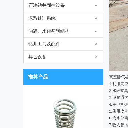
石油钻井固控设备
泥浆处理系统
油罐、水罐与钢结构
钻井工具及配件
其它设备
推荐产品
真空除气
1.利用
2.水环
3.泥浆
4.主电机
5.采用皮
6.汽水
7.吸入