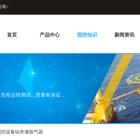
造商>
首页
产品中心
固控知识
新闻资讯
超负荷运转测试，质量有保证，
固控设备钻井液除气器