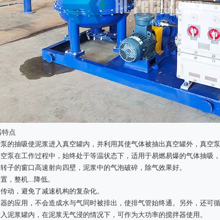
器
特点
真空泵的抽吸使泥浆进入真空罐内，并利用其使气体被抽出真空罐外，真空
式真空泵在工作过程中，始终处于等温状态下，适用于易燃易爆的气体抽吸
钻井野营房
HMC泥浆净化装置
通过转子的窗口高速射向四壁，泥浆中的气泡破碎，除气效果好。
偏置，整机...降低。
带传动，避免了减速机构的复杂化。
分离器的应用，不会造成水与气同时被排出，使排气管始终通。另外，还可
管插入泥浆罐内，在泥浆无气浸的情况下，可作为大功率的搅拌器使用。