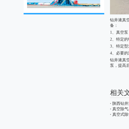
钻井液真
备：
1、真空
2、特定
3、特定
4、必要
钻井液真
泵，提高
相关
陕西钻井
真空除气
真空式除