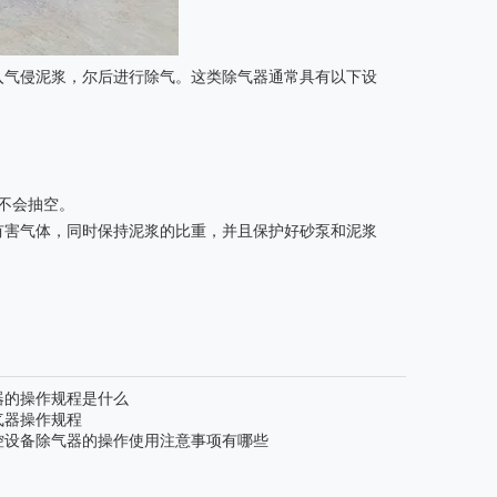
入气侵泥浆，尔后进行除气。这类除气器通常具有以下设
不会抽空。
有害气体，同时保持泥浆的比重，并且保护好砂泵和泥浆
器的操作规程是什么
气器操作规程
控设备除气器的操作使用注意事项有哪些