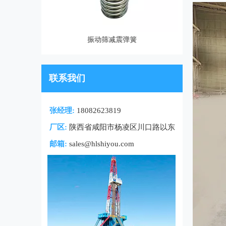
振动筛减震弹簧
联系我们
张经理:
18082623819
厂区:
陕西省咸阳市杨凌区川口路以东
邮箱:
sales@hlshiyou.com