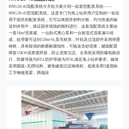
HNG18-45混配系统今天给大家介绍一款新型配浆系统——
HNG18-45型混配系统。这是专门为海上钻井用户定制的一款应
用于固井的配浆系统，它可以将固井材料分散、均匀快速的输
送到井筒中，保证固井现场的顺利进行。这套混配系统主要由
一套18m³泥浆罐、一台卧式离心泵和一台射流式混浆漏斗组
成，处理量可达到120m³/h,泵壳材质，叶轮及过流部件采用球墨
铸铁，具有较强的耐磨耐腐蚀性，可输送含砂泥浆，罐面配置
两套15KW泥浆搅拌器，防止泥浆沉淀。全系统采用防爆电路设
计，防爆等级为BT4,防护等级为IP56,满足海上钻井要求。罐体
采用圆弧+瓦楞结构，避免罐底沉淀物堆积，底座采用3道国标
工字钢做底梁，两端设