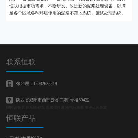
恒联根据市场需求，不断研发、改进新的泥浆处理设备，以满
足各个区域各种环境使用的泥浆不落地系统、废浆处理系统。
联系恒联
张经理：18082623819
陕西省咸阳市西部云谷二期1号楼804室
固控设备 固控系统 砂泵 泥浆搅拌器 液气分离器 电子点火装置
恒联产品