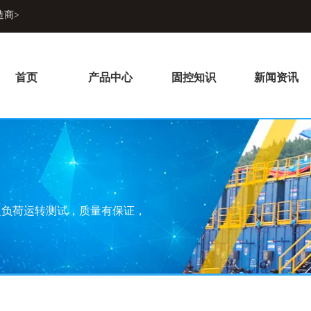
造商>
首页
产品中心
固控知识
新闻资讯
超负荷运转测试，质量有保证，