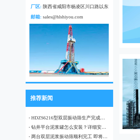
厂区:
陕西省咸阳市杨凌区川口路以东
邮箱:
sales@hlshiyou.com
推荐新闻
HDZS6216型双层振动筛生产完成，即将发往土库曼斯坦油田项目
钻井平台泥浆罐怎么安装？详细安装流程、注意事项及现场案例
两台双层泥浆振动筛顺利完工 即将发往哈萨克斯坦油田项目