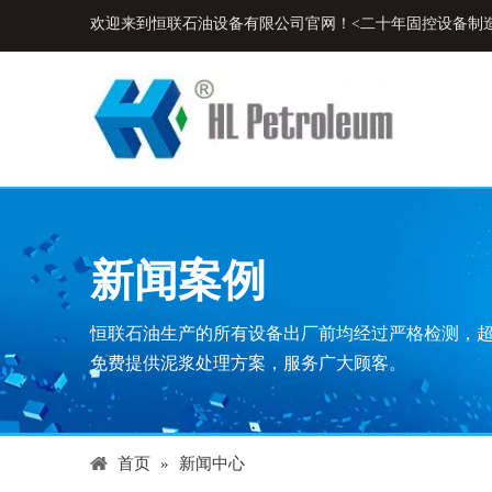
欢迎来到恒联石油设备有限公司官网！<二十年固控设备制
新闻案例
恒联石油生产的所有设备出厂前均经过严格检测，
免费提供泥浆处理方案，服务广大顾客。
首页
»
新闻中心