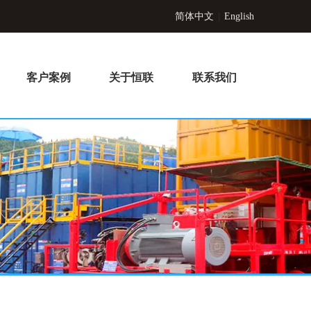
简体中文
|
English
客户案例
关于恒联
联系我们