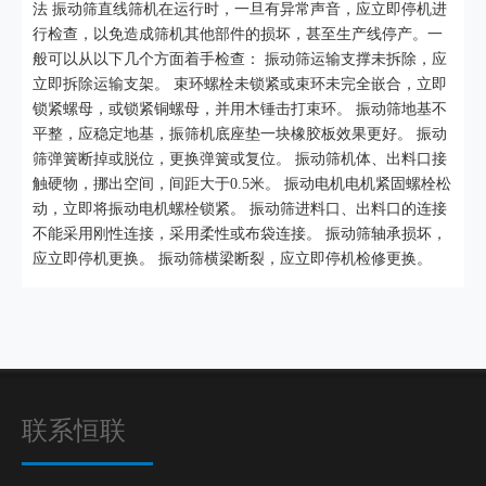
法 振动筛直线筛机在运行时，一旦有异常声音，应立即停机进
行检查，以免造成筛机其他部件的损坏，甚至生产线停产。一
般可以从以下几个方面着手检查： 振动筛运输支撑未拆除，应
立即拆除运输支架。 束环螺栓未锁紧或束环未完全嵌合，立即
锁紧螺母，或锁紧铜螺母，并用木锤击打束环。 振动筛地基不
平整，应稳定地基，振筛机底座垫一块橡胶板效果更好。 振动
筛弹簧断掉或脱位，更换弹簧或复位。 振动筛机体、出料口接
触硬物，挪出空间，间距大于0.5米。 振动电机电机紧固螺栓松
动，立即将振动电机螺栓锁紧。 振动筛进料口、出料口的连接
不能采用刚性连接，采用柔性或布袋连接。 振动筛轴承损坏，
应立即停机更换。 振动筛横梁断裂，应立即停机检修更换。
联系恒联