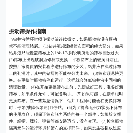
振动筛操作指南
当钻井液循环时须使振动筛连续振动，如果振动筛没有振动，
就不能清理钻屑。 (1)钻井液须流经筛布面积的绝大部分，如果
钻井液只能覆盖筛布上的1/4~1/3,则说明所用的筛布目数过大
(2)筛布上出现破洞须修补或更换，平板筛布上的破洞能堵住。
按照厂家提供的安装程序进行筛布的安装，钻井液在流过筛布
上的孔洞时，其中的钻屑将不能被分离出来。 (3)筛布须尽快更
换。在更换时振动筛停止运行，这样就会降低钻井液中固相的
清理数量。 (4)在开始更换筛布之前，先摆放好工具，淮备好新
筛布，如果条件允许，可配备助手。 (5)如果可能，在接单根时
更换筛布。在一些紧急情况下，钻井工程师可能会在更换筛布
时，停泵(或降低泵速)且停钴。 (6)为了提高无张力状况下筛布
的使用寿命，须保证筛布张力系统的每一个部件，如橡胶支撑
件、螺帽、螺栓、弹簧等都安装适当，没有变形。 (7)检查振动
隔离元件的运行环境和筛布的支撑部件，如果发生破损或过度