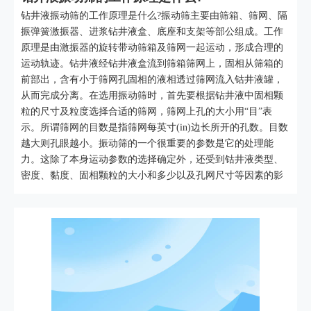
钻井液振动筛的工作原理是什么?振动筛主要由筛箱、筛网、隔
振弹簧激振器、进浆钻井液盒、底座和支架等部公组成。工作
原理是由激振器的旋转带动筛箱及筛网一起运动，形成合理的
运动轨迹。钻井液经钻井液盒流到筛箱筛网上，固相从筛箱的
前部出，含有小于筛网孔固相的液相透过筛网流入钴井液罐，
从而完成分离。在选用振动筛时，首先要根据钻井液中固相颗
粒的尺寸及粒度选择合适的筛网，筛网上孔的大小用“目”表
示。所谓筛网的目数是指筛网每英寸(in)边长所开的孔数。目数
越大则孔眼越小。振动筛的一个很重要的参数是它的处理能
力。这除了本身运动参数的选择确定外，还受到钴井液类型、
密度、黏度、固相颗粒的大小和多少以及孔网尺寸等因素的影