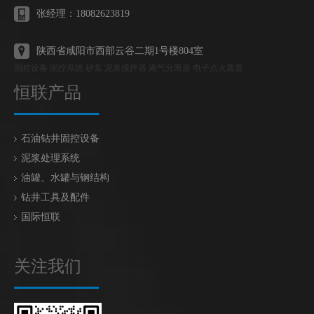
张经理：18082623819
陕西省咸阳市西部云谷二期1号楼804室
固控设备 固控系统 砂泵 泥浆搅拌器 液气分离器 电子点火装置
恒联产品
石油钻井固控设备
泥浆处理系统
油罐、水罐与钢结构
钻井工具及配件
国际恒联
关注我们