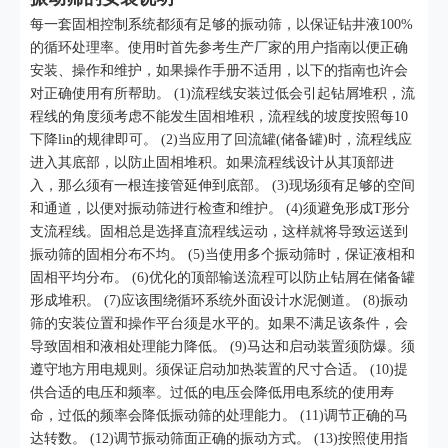
每一套固相控制系统都须有足够的振动筛，以保证钻井液100%
的循环处理率。使用时首先参考生产厂家的用户指南以便正确
安装、操作和维护，如果操作手册不适用，以下的指南也许会
对正确使用有所帮助。 (1)流程线安装过低会引起钻屑堆积，流
程线的角度须考虑不能发生固相堆积，流程线的坡度按照每10
下降lin的规律即可。 (2)当应用了回流罐(储备罐)时，流程线应
进入其底部，以防止固相堆积。如果流程线设计从其顶部进
入，那么须有一根连接管延伸到底部。 (3)现场须有足够的空间
和通道，以便对振动筛进行检查和维护。 (4)须避免形成T形分
支流程线。固相总是选择直流程线运动，这样就将导致运送到
振动筛的固相分布不均。 (5)当使用多个振动筛时，保证液相和
固相平均分布。 (6)优化的顶部输送流程可以防止钻屑在储备罐
形成堆积。 (7)应该围绕循环系统外面设计水泥侧道。 (8)振动
筛的安装位置和操作平台须是水平的。如果不满足该条件，会
导致固相和液相处理能力降低。 (9)马达和启动装置须防爆。须
遵守地方用电规则。须保证启动加热装置的尺寸合适。 (10)提
供合适的电压和频率。过低的电压会降低用电系统的使用寿
命，过低的频率会降低振动筛的处理能力。 (11)调节正确的马
达转数。 (12)调节振动筛面正确的振动方式。 (13)按照使用指