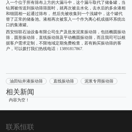
入一个位于所有筛布上方的大漏斗中，这个漏斗取代了储备罐，当
钻屑被传送到振动筛筛面时，就再次被去水化，去水后的多余液相
和细固相一起通过筛布， 然后先被收集到一个浅罐中，这个罐代
替了正常的储备池。液相再次被泵入一个作为离心机或循环系统出
口的集液罐。
西安恒联石油设备有限公司
生产及批发泥浆振动筛，包括椭圆振动
筛，圆形振动筛，直线振动筛及平动椭圆振动筛，而且我司可以根
据客户需求定制，不限地域定期免费检查，若有购买振动筛的客
户，可以拨打我们热线电话：13891817867.
油田钻井液振动筛
直线振动筛
泥浆专用振动筛
相关新闻
内容为空！
联系恒联