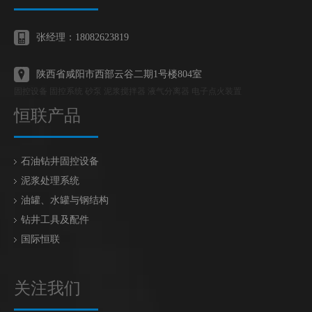
张经理：18082623819
陕西省咸阳市西部云谷二期1号楼804室
固控设备 固控系统 砂泵 泥浆搅拌器 液气分离器 电子点火装置
恒联产品
石油钻井固控设备
泥浆处理系统
油罐、水罐与钢结构
钻井工具及配件
国际恒联
关注我们