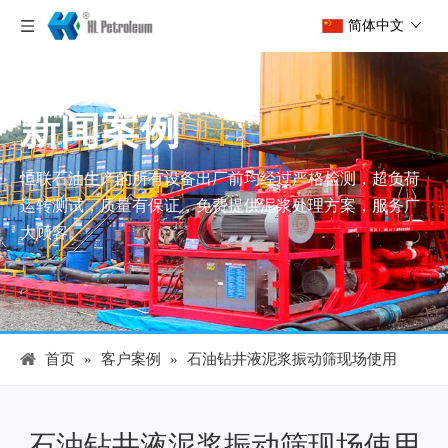
简体中文
新闻案例
恒联石油生产的所有设备出厂前均经过严格检测，超负荷
运转测试，质量有保证，免费提供泥浆处理方案，服务广
大顾客。
首页
»
客户案例
»
石油钻井液泥浆振动筛现场使用
石油钻井液泥浆振动筛现场使用