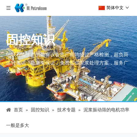
简体中文
固控知识
恒联石油生产的所有设备出厂前均经过严格检测，超负荷
运转测试，质量有保证，免费提供泥浆处理方案，服务广
大顾客。
首页
»
固控知识
»
技术专题
»
泥浆振动筛的电机功率
一般是多大