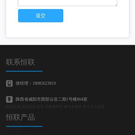
提交
联系恒联
张经理：18082623819
陕西省咸阳市西部云谷二期1号楼804室
固控设备 固控系统 砂泵 泥浆搅拌器 液气分离器 电子点火装置
恒联产品