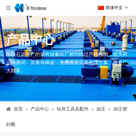
简体中文
产品中心
恒联石油生产的所有设备出厂前均经过严格检测，超负荷
运转测试，质量有保证，免费提供泥浆处理方案，服务广
大顾客。
首页
»
产品中心
»
钻井工具及配件
»
由壬
»
由壬密
封圈