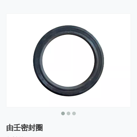
由壬密封圈