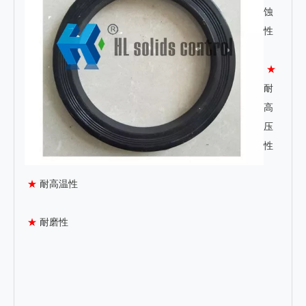
蚀
性
★
耐
高
压
性
★
耐高温性
★
耐磨性