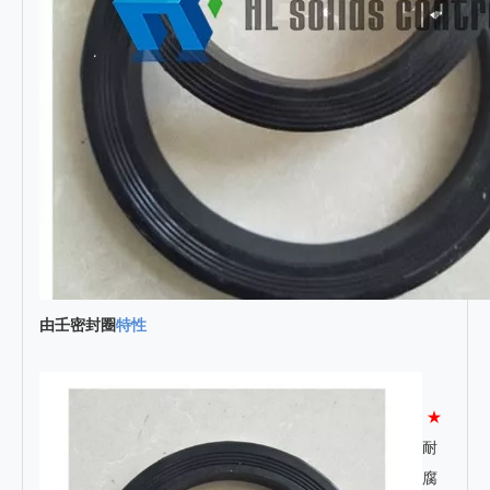
由壬密封圈
特性
★
耐
腐