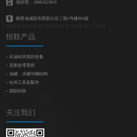
张经理：18082623819
陕西省咸阳市西部云谷二期1号楼804室
固控设备 固控系统 砂泵 泥浆搅拌器 液气分离器 电子点火装置
恒联产品
石油钻井固控设备
泥浆处理系统
油罐、水罐与钢结构
钻井工具及配件
国际恒联
关注我们