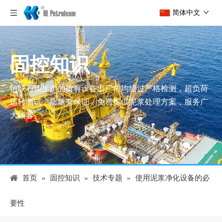
简体中文
固控知识
恒联石油生产的所有设备出厂前均经过严格检测，超负荷
运转测试，质量有保证，免费提供泥浆处理方案，服务广
大顾客。
首页
»
固控知识
»
技术专题
»
使用泥浆净化设备的必
要性