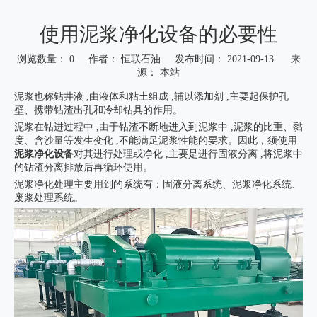
使用泥浆净化设备的必要性
浏览数量：
0
作者： 恒联石油 发布时间： 2021-09-13 来
源：
本站
["wechat","weibo","qzone","douban","email"]
泥浆也称钻井液 ,由液体和粘土组成 ,辅以添加剂 ,主要起保护孔
壁、携带钻渣出孔和冷却钻具的作用。
泥浆在钻进过程中 ,由于钻渣不断地进入到泥浆中 ,泥浆的比重、黏
度、含沙量等发生变化 ,不能满足泥浆性能的要求。因此，须使用
泥浆净化设备
对其进行处理或净化 ,主要是进行固液分离 ,将泥浆中
的钻渣分离排放后再循环使用。
泥浆净化处理主要用到的系统有：固液分离系统、泥浆净化系统、
废浆处理系统。