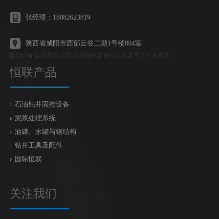
张经理：18082623819
陕西省咸阳市西部云谷二期1号楼804室
固控设备 固控系统 砂泵 泥浆搅拌器 液气分离器 电子点火装置
恒联产品
石油钻井固控设备
泥浆处理系统
油罐、水罐与钢结构
钻井工具及配件
国际恒联
关注我们