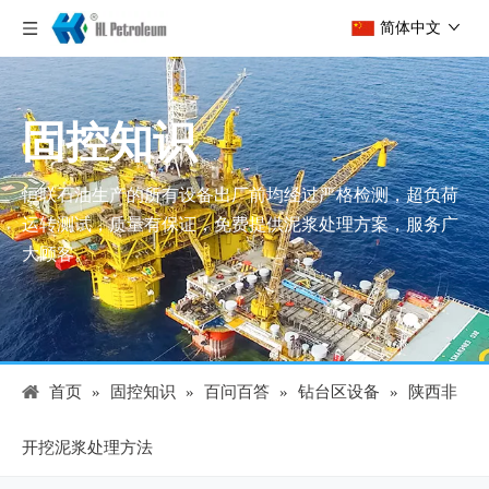
简体中文
固控知识
恒联石油生产的所有设备出厂前均经过严格检测，超负荷
运转测试，质量有保证，免费提供泥浆处理方案，服务广
大顾客。
首页
»
固控知识
»
百问百答
»
钻台区设备
»
陕西非
开挖泥浆处理方法