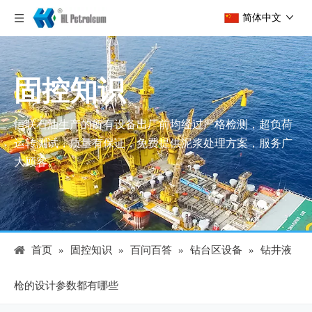
简体中文
固控知识
恒联石油生产的所有设备出厂前均经过严格检测，超负荷
运转测试，质量有保证，免费提供泥浆处理方案，服务广
大顾客。
首页
»
固控知识
»
百问百答
»
钻台区设备
»
钻井液
枪的设计参数都有哪些