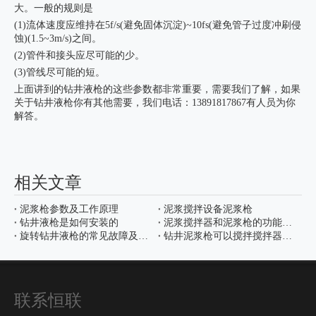
大。一般的规则是
(1)流体速度应维持在5f/s(避免固体沉淀)~10fs(避免管子过度冲刷侵
蚀)(1.5~3m/s)之间。
(2)管件和接头应尽可能的少。
(3)管线尽可能的短。
上面讲到的钻井液枪的这些参数都非常重要，需要我们了解，如果
关于
钻井液枪
你有其他需要，我们电话：13891817867有人员为你
解答。
相关文章
泥浆枪参数及工作原理
泥浆搅拌设备泥浆枪
钻井液枪是如何安装的
泥浆搅拌器和泥浆枪的功能比较
旋转钻井液枪的常见故障及排除方法
钻井泥浆枪可以搅拌搅拌器无法搅拌到的泥浆罐底死角
联系恒联