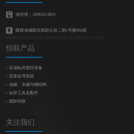
张经理：18082623819
陕西省咸阳市西部云谷二期1号楼804室
固控设备 固控系统 砂泵 泥浆搅拌器 液气分离器 电子点火装置
恒联产品
石油钻井固控设备
泥浆处理系统
油罐、水罐与钢结构
钻井工具及配件
国际恒联
关注我们