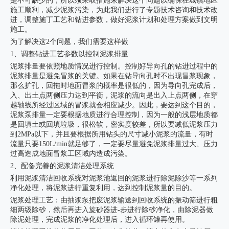
是不可缺少的，所以须采取措施来解决这个问题以确保在城镇地区
施工顺利，减少泥浆污染，为此我们进行了专题技术咨询和技术改
进，调整施丁工艺和钻进参数，做好泥浆计划和处理方案做到文明
施工。
为了解决这2个问题，我们需要这样做
1、调整钻进工艺参数以控制泥浆排量
泥浆排量要依照地质情况进行控制。控制好导向孔的钻进过程中的
泥浆排量是避免冒浆的关键。如果在钻导向孔时不出现冒浆现象，
那么扩孔，回拖时地面冒浆的概率是很低的，因为导向孔完成后，
入、出土点两侧压力达到平衡，泥浆的流向是出入上点两侧，在穿
越轴线所经过区域的冒浆就会相应减少。因此，要达到这个目的，
泥浆泵排量一定要根据地质进行合理控制，因为一般的浅层地质都
是回填土或回填垃圾，很松软，密实度较差，所以要减低泥浆压力
到2MPa以下，并且要根据所用钻头的尺寸减小泥浆的流量，有时
流量只要150L/min就足够了，一定要尽量避免泥浆排量过大、压力
过高造成地面冒浆工区域内造成污染。
2、配备完善的泥浆清洁处理系统
利用泥浆清洁回收系统对泥浆池返回的泥浆进行除泥除沙等一系列
净化处理，将泥浆进行重复利用，达到控制泥浆量的目的。
泥浆处理工艺：由抽浆泵把废泥浆输送到回收系统的振动筛进行粗
细两级除砂，然后再进入旋砂器进-步进行除砂净化，由除泥器做
除泥处理，完成泥浆的净化处理后，进入循环罐再使用。