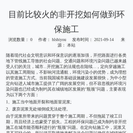
目前比较火的非开挖如何做到环
保施工
浏览数量：
0
作者： hlshiyou 发布时间： 2021-09-14 来
源：
本站
["wechat","weibo","qzone","douban","email"]
随着现代社会文明意识和环保意识的逐渐加强，开挖路面进行各类
地下管线施工导致的社会问题、交通问题和环境污染问题已越来越
受人们的关注，城市...开挖施工的法规也在陆续...，定向穿越施工
以其施工周期短，不影响河流通航，环境污染小的优势，成为理想
的管道施工方式。当前我国城市基础设施建设发展很快，为中小型
定向钻进人城市施工提供了广阔的发展空间，但不容忽视的环境污
染问题也已经成为制约其在城镇地区发展的“瓶颈”问题，主要表现
为以下两个方面：
1、施工当中地面开裂和地面冒泥浆;
2、废弃泥浆无处倾倒或无法处理。
由于泥浆所带来的问题贯穿于整个施工周期，不但拖延了竣工日
期，而且经济上也蒙受了损失。工程的环保问题已成为制约非开挖
施工在城市能否顺利进行的“瓶颈”问题。在定向钻施工中，泥浆又