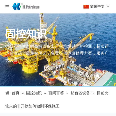
简体中文
固控知识
恒联石油生产的所有设备出厂前均经过严格检测，超负荷
运转测试，质量有保证，免费提供泥浆处理方案，服务广
大顾客。
首页
»
固控知识
»
百问百答
»
钻台区设备
»
目前比
较火的非开挖如何做到环保施工