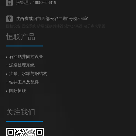
张经理：18082623819
陕西省咸阳市西部云谷二期1号楼804室
固控设备 固控系统 砂泵 泥浆搅拌器 液气分离器 电子点火装置
恒联产品
石油钻井固控设备
泥浆处理系统
油罐、水罐与钢结构
钻井工具及配件
国际恒联
关注我们