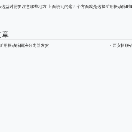
筛
选型时需要注意哪些地方 上面说到的这四个方面就是选择矿用振动筛时
文章
矿用振动筛固液分离器发货
西安恒联
3000m固控系统配套
100方泥浆罐