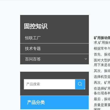
固控知识
["wechat",
恒联工厂
矿用振动
求,矿用
技术专题
根据常年与
首先、振
百问百答
面对大型
用下来是
其次、振
选择机型
再次、矿
在选择矿
备出现各
最后，振
产品分类
质量是重
困扰。