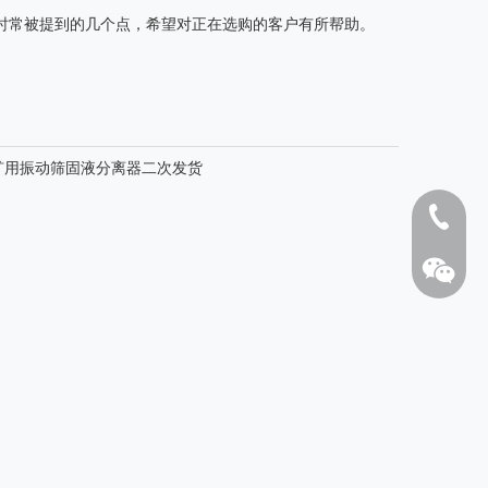
时常被提到的几个点，希望对正在选购的客户有所帮助。
矿用振动筛固液分离器二次发货
1808262
离心式除气器
LW355型