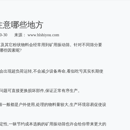
注意哪些地方
0-30 来源：
www.hlshiyou.com
然矿及其它粉状物料会经常用到矿用振动筛。针对不同筛分要
哪些因素呢?
会出现超负荷运转,不会减少设备寿命,看似吃亏其实长期使
问题可直接更换损坏部件,保证正常有序生产。
筛一般都是户外使用,处理的物料量较大,生产环境容易促使设
。
稳定性,一昧节约成本选购的矿用振动筛也许会给你带来更大的