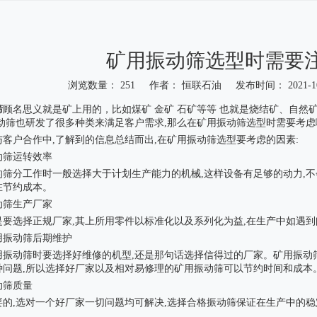
矿用振动筛选型时需要
浏览数量：
251
作者： 恒联石油 发布时间： 2021-1
"weibo","qzone","douban","email"]
筛
顾名思义就是矿上用的，比如煤矿 金矿 石矿等等 也就是烧结矿、自
振动筛也研发了很多种类来满足客户需求,那么在矿用振动筛选型时需要考虑
客户合作中,了解到的信息总结而出,在矿用振动筛选型要考虑的因素:
动筛运转效率
的筛分工作时一般选择大于计划生产能力的机械,这样设备有足够的动力,不
在节约成本。
动筛生产厂家
是要选择正规厂家,其上所用零件以标准化以及系列化为益,在生产中如遇到
用振动筛后期维护
用振动筛时要选择好维修的机型,还是那句话选择信得过的厂家。矿用振动
种问题,所以选择好厂家以及相对易修理的矿用振动筛可以节约时间和成本
动筛质量
要的,选对一个好厂家一切问题均可解决,选择合格振动筛保证在生产中的