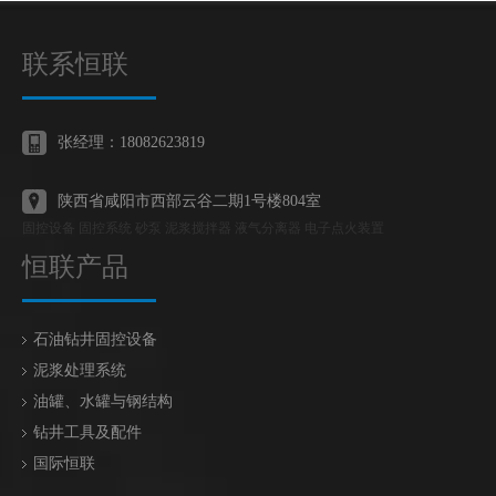
联系恒联
张经理：18082623819
陕西省咸阳市西部云谷二期1号楼804室
固控设备 固控系统 砂泵 泥浆搅拌器 液气分离器 电子点火装置
恒联产品
石油钻井固控设备
泥浆处理系统
油罐、水罐与钢结构
钻井工具及配件
国际恒联