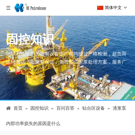
简体中文
固控知识
恒联石油生产的所有设备出厂前均经过严格检测，超负荷
运转测试，质量有保证，免费提供泥浆处理方案，服务广
大顾客。
首页
»
固控知识
»
百问百答
»
钻台区设备
»
渣浆泵
内部功率损失的原因是什么