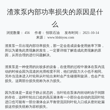
渣浆泵内部功率损失的原因是什
么
浏览数量：
456
作者： 恒联石油 发布时间： 2021-10-14
来源：
www.hlshiyou.com
["wechat","weibo","qzone","douban","email"]
渣浆泵一旦出现内部功率损失，那一定会造成设备使用效率下降，
所以为避免此类现象的发生，一定要详细了解造成此类现象的原
因，从而合理的进行问题解决。
渣浆泵是一种使用的比较多的设备，在使用的过程中液体在泵内流
动的时候会因为流道的光滑程度不同，他们的阻力大小也不相同。
另外当流体进入叶轮和从叶轮出来时会产生碰撞和旋涡，也会产生
损失。这两部分损失统称为水力损失。
因为泵体是一直处于静止状态的，当叶轮在泵体内转动时由于间隙
的存在，这样叶轮出口处的高压液体有一小部分会自动的流回叶轮
进口也可能有一部分液体会从平衡管流回到叶轮入口或从密封处漏
损这些损失统称为容积损失。