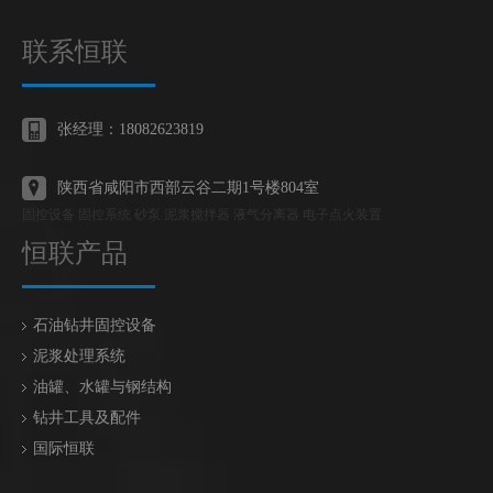
联系恒联
张经理：18082623819
陕西省咸阳市西部云谷二期1号楼804室
固控设备 固控系统 砂泵 泥浆搅拌器 液气分离器 电子点火装置
恒联产品
石油钻井固控设备
泥浆处理系统
油罐、水罐与钢结构
钻井工具及配件
国际恒联