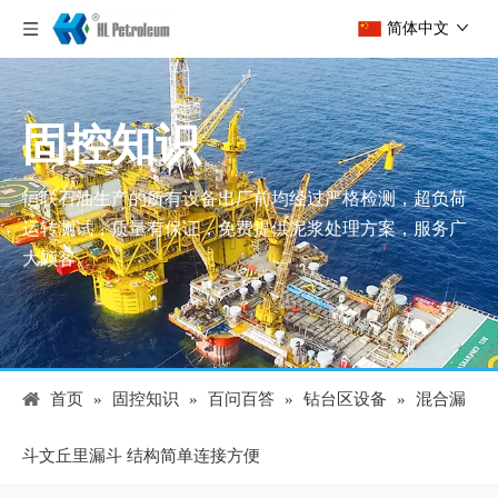
简体中文
固控知识
恒联石油生产的所有设备出厂前均经过严格检测，超负荷
运转测试，质量有保证，免费提供泥浆处理方案，服务广
大顾客。
首页
»
固控知识
»
百问百答
»
钻台区设备
»
混合漏
斗文丘里漏斗 结构简单连接方便