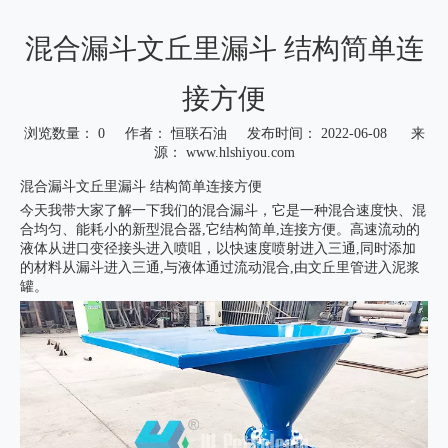
混合漏斗文丘里漏斗 结构简单连
接方便
浏览数量：
0
作者： 恒联石油 发布时间： 2022-06-08 来
源：
www.hlshiyou.com
["wechat","weibo","qzone","douban","email"]
混合漏斗文丘里漏斗 结构简单连接方便
今天我带大家了解一下我们的
混合漏斗
，它是一种混合速度快、混
合均匀、能耗小的新型混合器,它结构简单,连接方便。高速流动的
液体从进口变径接头进入喷咀，以快速度喷射进入三通,同时添加
的材料从漏斗进入三通,与液体通过流动混合,由文丘里管进入泥浆
罐。