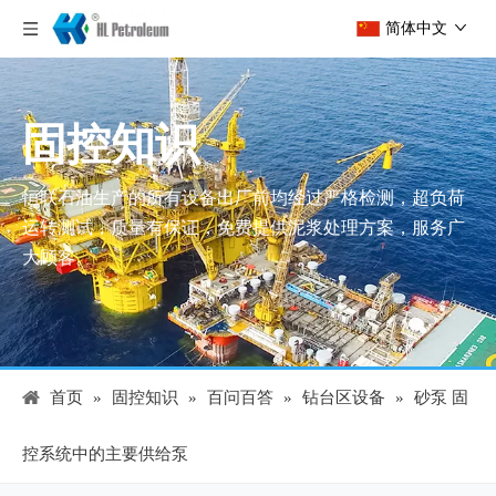
简体中文
固控知识
恒联石油生产的所有设备出厂前均经过严格检测，超负荷
运转测试，质量有保证，免费提供泥浆处理方案，服务广
大顾客。
首页
»
固控知识
»
百问百答
»
钻台区设备
»
砂泵 固
控系统中的主要供给泵