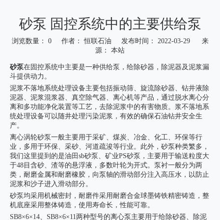
砂泵 固控系统中的主要供给泵
浏览数量：
0
作者： 恒联石油 发布时间： 2022-03-29 来
源：
本站
["wechat","weibo","qzone","douban","email"]
砂泵
在固控系统中主要是一种供给泵，给除砂器，除泥器及泥浆漏
斗提供动力。
泥浆不落地系统处理设备主要包括振动筛、旋流除砂器、钻井液除
泥器、泥浆混浆器、真空除气器、离心机等产品，通过脱水离心分
离和多功能净化装置等工艺，去除泥浆中的有害物质。浆不落地系
统处理设备可以随井处理污染泥浆，有效的确保石油钻井安全生
产。
离心涡轮砂泵一般主要用于采矿、煤炭、冶金、化工、环保等行
业，多用于环保、采砂、河道疏浚等行业。此外，砂泵种类繁多，
我们这里提到的是油田sb砂泵、矿业PS砂泵，主要用于输送粒度大
于48目含砂、渣等的悬浮液，多数叶轮为开式。泵衬一般分为两
类，耐磨金属和耐磨橡胶，向泵轴的滑动部分注入高压水，以防止
泥浆和沙子进入滑动部分。
砂泵均采用机械密封，耐磨件采用耐磨合金球墨铸铁精密铸造，整
机底座采用整体铸造，使用寿命长，性能可靠。
SB8×6×14、SB8×6×11两种型号的离心泵主要用于给除砂器、除泥