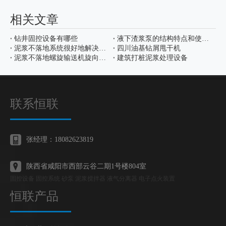
相关文章
钻井固控设备有哪些
液下渣浆泵的结构特点和使用范围
泥浆不落地系统很好地解决了钻井液污染土地问题
四川油基钻屑甩干机
泥浆不落地螺旋输送机旋向怎么确定
建筑打桩泥浆处理设备
联系恒联
张经理：18082623819
陕西省咸阳市西部云谷二期1号楼804室
固控设备 固控系统 砂泵 泥浆搅拌器 液气分离器 电子点火装置
恒联产品