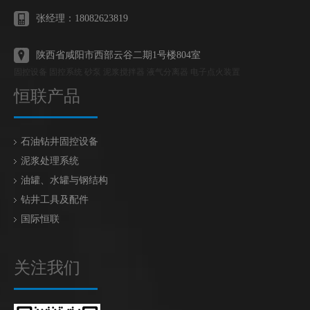
张经理：18082623819
陕西省咸阳市西部云谷二期1号楼804室
固控设备 固控系统 砂泵 泥浆搅拌器 液气分离器 电子点火装置
恒联产品
石油钻井固控设备
泥浆处理系统
油罐、水罐与钢结构
钻井工具及配件
国际恒联
关注我们