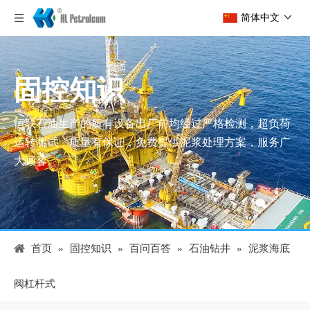
简体中文
固控知识
恒联石油生产的所有设备出厂前均经过严格检测，超负荷
运转测试，质量有保证，免费提供泥浆处理方案，服务广
大顾客。
首页
»
固控知识
»
百问百答
»
石油钻井
»
泥浆海底
阀杠杆式