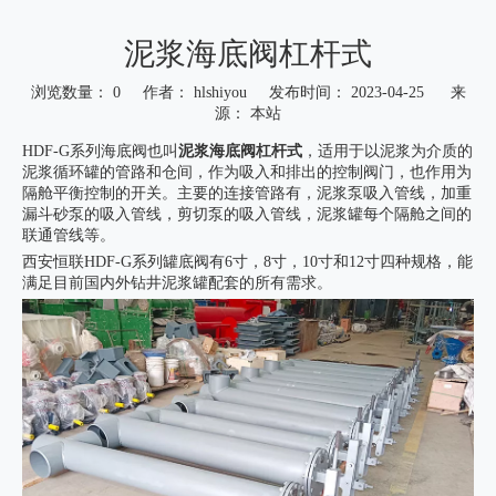
泥浆海底阀杠杆式
浏览数量：
0
作者： hlshiyou 发布时间： 2023-04-25 来
源：
本站
["wechat","weibo","qzone","douban","email"]
HDF-G系列海底阀也叫
泥浆海底阀杠杆式
，适用于以泥浆为介质的
泥浆循环罐的管路和仓间，作为吸入和排出的控制阀门，也作用为
隔舱平衡控制的开关。主要的连接管路有，泥浆泵吸入管线，加重
漏斗砂泵的吸入管线，剪切泵的吸入管线，泥浆罐每个隔舱之间的
联通管线等。
西安恒联HDF-G系列罐底阀有6寸，8寸，10寸和12寸四种规格，能
满足目前国内外钻井泥浆罐配套的所有需求。