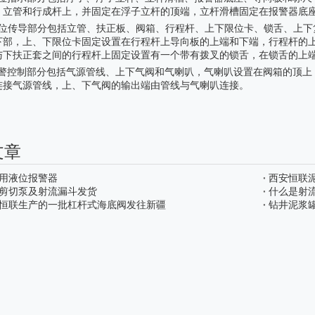
、立管和行成杆上，并固定在浮子立杆的顶端，立杆滑槽固定在报警器底
限位传导部分包括立管、扶正板、阀箱、行程杆、上下限位卡、锁舌、上下
下部，上、下限位卡固定设置在行程杆上导向板的上端和下端，行程杆的
与下扶正套之间的行程杆上固定设置有一个带有拨叉的锁舌，在锁舌的上
报警控制部分包括气源管线、上下气阀和气喇叭，气喇叭设置在阀箱的顶上
连接气源管线，上、下气阀的输出端由管线与气喇叭连接。
文章
用液位报警器
西安恒联
剪切泵及射流漏斗发货
什么是射
恒联生产的一批杠杆式海底阀发往新疆
钻井泥浆