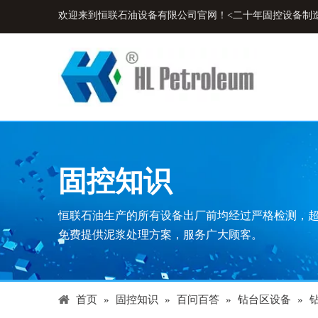
欢迎来到恒联石油设备有限公司官网！<二十年固控设备制
固控知识
恒联石油生产的所有设备出厂前均经过严格检测，
免费提供泥浆处理方案，服务广大顾客。
首页
»
固控知识
»
百问百答
»
钻台区设备
»