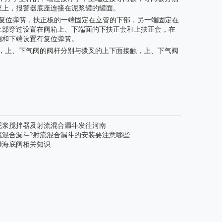
座上，报警器底座连接在泥浆罐的罐面。
复位弹簧，扶正板的一端固定在立管的下部，另一端固定在
上部穿过设置在阀箱上、下端面的下扶正套和上扶正套，在
端和下端设置有复位弹簧。
，上、下气阀的阀杆分别与拨叉的上下面接触，上、下气阀
泥浆搅拌器及射流混合漏斗发往河南
流混合漏斗?射流混合漏斗的安装要注意哪些
罐海底阀相关知识