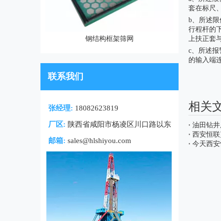
套在标尺
b、所述
行程杆的
簧
钢结构框架筛网
上扶正套
c、所述
的输入端
联系我们
相关
张经理:
18082623819
厂区:
陕西省咸阳市杨凌区川口路以东
油田钻井
西安恒联
邮箱:
sales@hlshiyou.com
今天西安