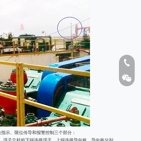
1808262
HFS系列防沙保温棚
10寸陶瓷
位指示、限位传导和报警控制三个部分：
，浮子立杆的下端连接浮子，上端连接导向板，导向板分别