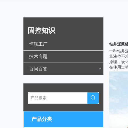
固控知识
["wechat",
恒联工厂
钻井泥浆
一种钻井
技术专题
量液位不
原理，设
在使用过
百问百答
产品分类