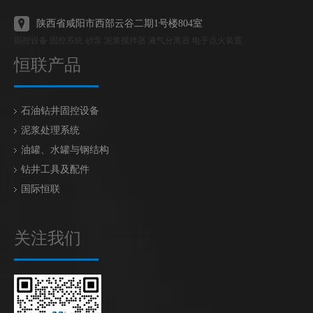
陕西省咸阳市西部云谷二期1号楼804室
固控设备 固控系统 砂泵 泥浆搅拌器 液气分离器 电子点火装置
恒联产品
石油钻井固控设备
泥浆处理系统
油罐、水罐与钢结构
钻井工具及配件
国际恒联
关注我们