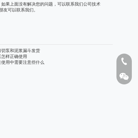
，如果上面没有解决您的问题，可以联系我们公司技术
的朋友可以联系我们。
剪切泵和泥浆漏斗发货
泵怎样正确使用
1808262
在使用中需要注意些什么
HYL200撬装式压滤机
板框