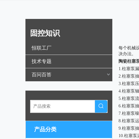
固控知识
["wechat",
恒联工厂
每个机械
决办法。
技术专题
陶瓷柱塞
1.柱塞泵
百问百答
2.柱塞泵
3.柱塞泵
4.柱塞泵
5.柱塞泵
6.柱塞泵
7.柱塞泵
8.柱塞
9.柱塞泵
产品分类
10.柱塞