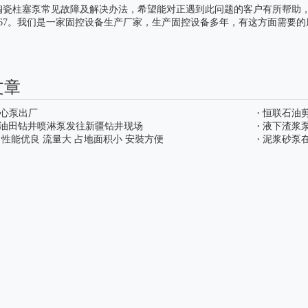
陶瓷柱塞泵
常见故障及解决办法，希望能对正遇到此问题的客户有所帮助
817867。我们是一家固控设备生产厂家，生产固控设备多年，有这方面需要
文章
n离心泵出厂
恒联石油
油田钻井喷淋泵发往新疆钻井现场
液下渣浆
 性能优良 流量大 占地面积小 安裝方便
泥浆砂泵
CS200*2S型号除砂器
LW450钻井液离心机