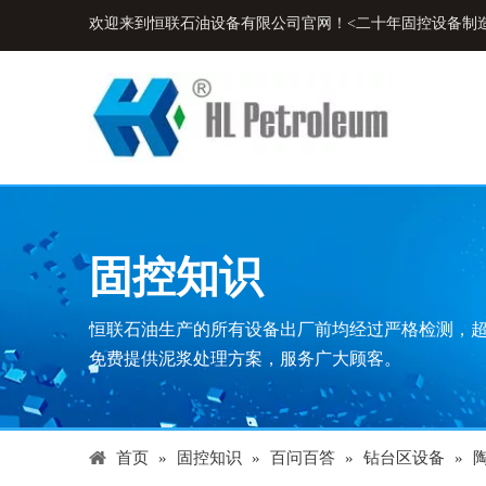
欢迎来到恒联石油设备有限公司官网！<二十年固控设备制
固控知识
恒联石油生产的所有设备出厂前均经过严格检测，
免费提供泥浆处理方案，服务广大顾客。
首页
»
固控知识
»
百问百答
»
钻台区设备
»