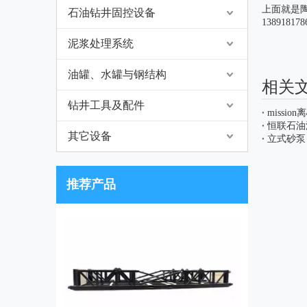
上面就是
石油钻井固控设备
13891
泥浆处理系统
油罐、水罐与钢结构
相关
钻井工具及配件
missio
恒联石油
其它设备
立式砂泵
推荐产品
H