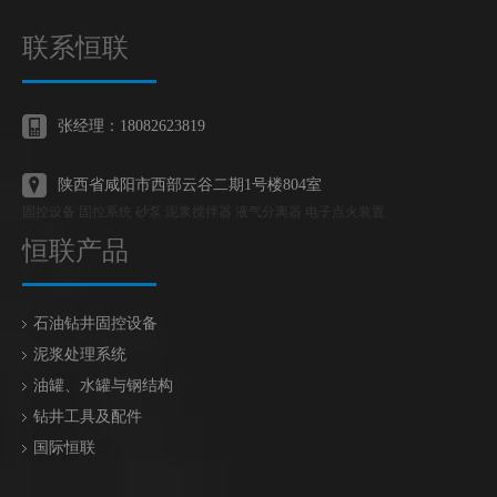
联系恒联
张经理：18082623819
陕西省咸阳市西部云谷二期1号楼804室
固控设备 固控系统 砂泵 泥浆搅拌器 液气分离器 电子点火装置
恒联产品
石油钻井固控设备
泥浆处理系统
油罐、水罐与钢结构
钻井工具及配件
国际恒联