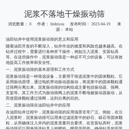
泥浆不落地干燥振动筛
浏览数量：
0
作者： hlshiyou 发布时间： 2023-04-19 来
源：
本站
["wechat","weibo","qzone","douban","email"]
油田钻井中使用泥浆振动筛的意义和应用
随着油田开发的不断深入，钻井作业的难度和风险也越来越高。在
钻井过程中，需要进行各种井下操作，例如注入泥浆、安装钻具
等。在这些操作中，泥浆振动筛是一种必不可少的设备，可以有效
地提高工作效率和安全性。
一、泥浆振动筛的基本原理和工作方式
泥浆振动筛是一种筛选设备，主要用于筛选泥浆中的固体颗粒。它
采用振动原理，通过电机带动振动器振动，将泥浆中的固体颗粒通
过筛网分离出来。泥浆振动筛的结构组成主要包括振动器、筛网、
支架等。其工作方式为振动筛网上的泥浆不断地被振动器振动，从
而使固体颗粒通过筛网，达到分离的目的。
二、泥浆振动筛在油田钻井中的应用
在油田钻井过程中，泥浆振动筛的应用场景非常广泛。例如，在注
入泥浆时，泥浆振动筛可以用来过滤泥浆中的砂石、砾石等固体颗
粒，从而确保注入井内的泥浆质量符合要求。在安装钻具时，泥浆
振动筛可以用来筛选钻具上的螺栓、螺母等部件，确保钻具的安装