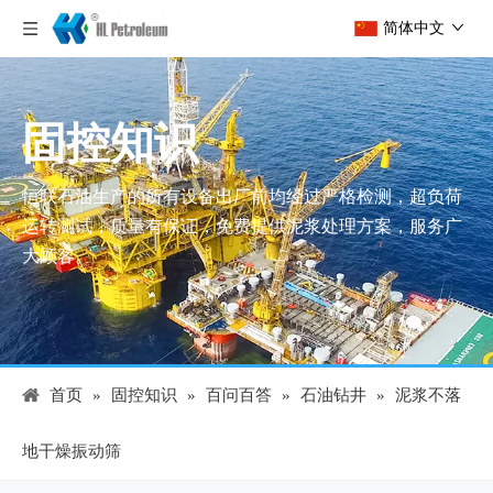
简体中文
固控知识
恒联石油生产的所有设备出厂前均经过严格检测，超负荷
运转测试，质量有保证，免费提供泥浆处理方案，服务广
大顾客。
首页
»
固控知识
»
百问百答
»
石油钻井
»
泥浆不落
地干燥振动筛