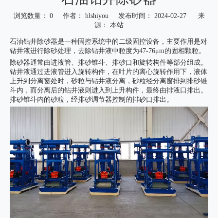
浏览数量：
0
作者： hlshiyou 发布时间： 2024-02-27 来
源：
本站
["wechat","weibo","qzone","douban","email"]
石油钻井除砂器是一种固控系统中的二级固控设备，主要作用是对
钻井液进行除砂处理，去除钻井液中粒度为47-76μm的固相颗粒。
除砂器通常由进液管、排砂锥斗、排砂口和旋转构件等部分组成。
钻井液通过进液管进入旋转构件，在叶片的离心旋转作用下，液体
上升到分离窗处时，砂粒与钻井液分离，砂粒经分离窗排到排砂锥
斗内，而分离后的钻井液则进入到上升构件，最终由排液口排出。
排砂锥斗内的砂粒，经排砂调节器控制的排砂口排出。