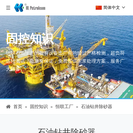
简体中文
固控知识
恒联石油生产的所有设备出厂前均经过严格检测，超负荷
运转测试，质量有保证，免费提供泥浆处理方案，服务广
大顾客。
首页
»
固控知识
»
恒联工厂
»
石油钻井除砂器
石油钻井除砂器