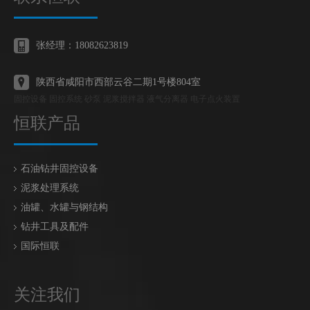
张经理：18082623819
陕西省咸阳市西部云谷二期1号楼804室
固控设备 固控系统 砂泵 泥浆搅拌器 液气分离器 电子点火装置
恒联产品
石油钻井固控设备
泥浆处理系统
油罐、水罐与钢结构
钻井工具及配件
国际恒联
关注我们