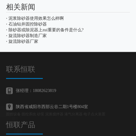
相关新闻
泥浆除砂器使用效果怎么样啊
石油钻井固控除砂器
除砂器或除泥器上zui重要的备件是什么?
旋流除砂器制造厂家
旋流除砂器厂家
联系恒联
张经理：18082623819
陕西省咸阳市西部云谷二期1号楼804室
固控设备 固控系统 砂泵 泥浆搅拌器 液气分离器 电子点火装置
恒联产品