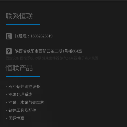
联系恒联
张经理：18082623819
陕西省咸阳市西部云谷二期1号楼804室
固控设备 固控系统 砂泵 泥浆搅拌器 液气分离器 电子点火装置
恒联产品
石油钻井固控设备
泥浆处理系统
油罐、水罐与钢结构
钻井工具及配件
国际恒联