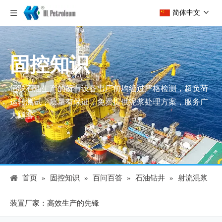
简体中文
固控知识
恒联石油生产的所有设备出厂前均经过严格检测，超负荷
运转测试，质量有保证，免费提供泥浆处理方案，服务广
大顾客。
首页
»
固控知识
»
百问百答
»
石油钻井
»
射流混浆
装置厂家：高效生产的先锋