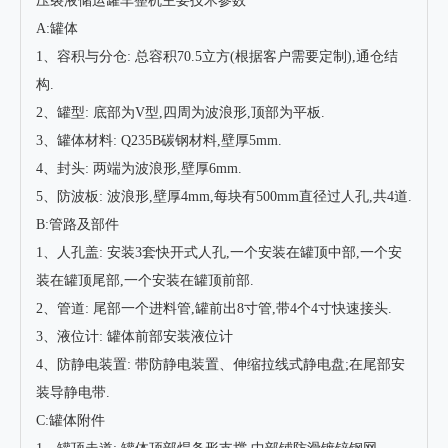
压裂液储运罐
车整机主要技术参数
A:罐体
1、容积与分仓: 总容积70.5立方(根据客户需要定制),通仓结
构.
2、罐型: 底部为V型,四周为波浪形,顶部为平板.
3、罐体材料: Q235B碳钢材料,壁厚5mm.
4、封头: 两端为波浪形,壁厚6mm.
5、防波板: 波浪形,壁厚4mm,每块有500mm直径过人孔,共4道.
B:管路及部件
1、人孔盖: 安装3套快开式人孔,一个安装在罐顶中部,一个安
装在罐顶尾部,一个安装在罐顶前部.
2、管道: 尾部一个进料管,罐前出8寸管,带4个4寸快速接头.
3、液位计: 罐体前部安装液位计
4、防静电装置: 带防静电装置、伸缩拉线式静电盘;在尾部安
装导静电带.
C:罐体附件