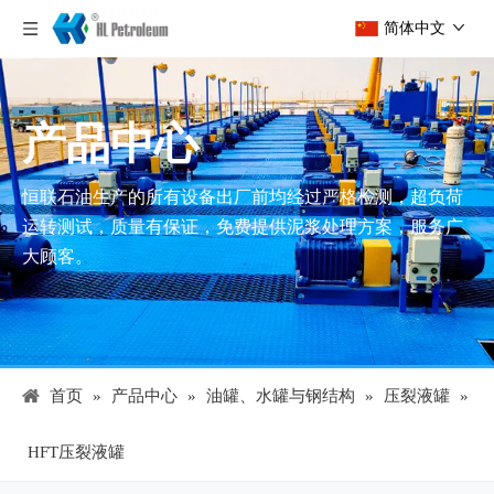
简体中文
产品中心
恒联石油生产的所有设备出厂前均经过严格检测，超负荷
运转测试，质量有保证，免费提供泥浆处理方案，服务广
大顾客。
首页
»
产品中心
»
油罐、水罐与钢结构
»
压裂液罐
»
HFT压裂液罐