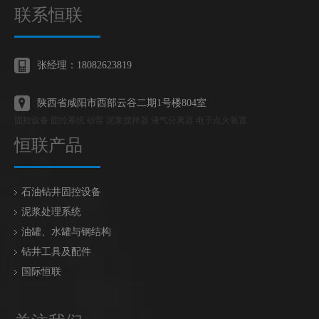
联系恒联
张经理：18082623819
陕西省咸阳市西部云谷二期1号楼804室
固控设备 固控系统 砂泵 泥浆搅拌器 液气分离器 电子点火装置
恒联产品
石油钻井固控设备
泥浆处理系统
油罐、水罐与钢结构
钻井工具及配件
国际恒联