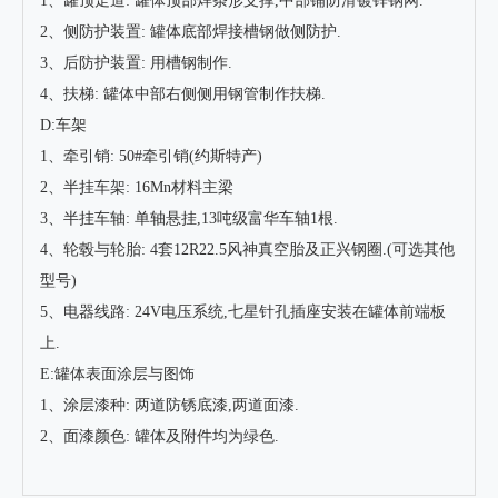
1、罐顶走道: 罐体顶部焊条形支撑,中部铺防滑镀锌钢网.
2、侧防护装置: 罐体底部焊接槽钢做侧防护.
3、后防护装置: 用槽钢制作.
4、扶梯: 罐体中部右侧侧用钢管制作扶梯.
D:车架
1、牵引销: 50#牵引销(约斯特产)
2、半挂车架: 16Mn材料主梁
3、半挂车轴: 单轴悬挂,13吨级富华车轴1根.
4、轮毂与轮胎: 4套12R22.5风神真空胎及正兴钢圈.(可选其他
型号)
5、电器线路: 24V电压系统,七星针孔插座安装在罐体前端板
上.
E:罐体表面涂层与图饰
1、涂层漆种: 两道防锈底漆,两道面漆.
2、面漆颜色: 罐体及附件均为绿色.