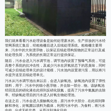
我们就来看看污水处理设备是如何处理废水的。生产排放的污水经
管网系统汇集后，经粗格栅后进入后续处理系统。粗格栅主要用
来...污水中的大块漂浮物，以保证后续处理构筑物的正常运行及减
轻处理负荷，为系统的长期正常运行提供保证。
随后，污水会进入污水调节池，调节池内设置了预曝气系统，可提
高整个系统的抗冲击性，及减少污水在厌氧状态下的恶臭味，同时
可减少后续处理单元的设计规模，污水池内设置潜污泵，用以将污
水提升送至后续处理单元。
污水从污水调节池出来以后，会进入缺氧池。缺氧池内设置了弹性
填料，用于...污水中的细小悬浮物，并去除一部分...物。该缺氧池
经回流后的硝化液在此得到反硝化脱氮，提高了污水中氨氮的去除
率。经缺氧处理后的污水进入好氧生物处理池。
在这之后，污水会进入接触氧化池，原污水中大部分...在此得到降
解和净化，好氧菌以填料为载体，利用污水中的...为食料，将污水
中的...分成无机盐类，从而达到净化目的。