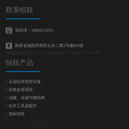
联系恒联
张经理：18082623819
陕西省咸阳市西部云谷二期1号楼804室
固控设备 固控系统 砂泵 泥浆搅拌器 液气分离器 电子点火装置
恒联产品
石油钻井固控设备
泥浆处理系统
油罐、水罐与钢结构
钻井工具及配件
国际恒联