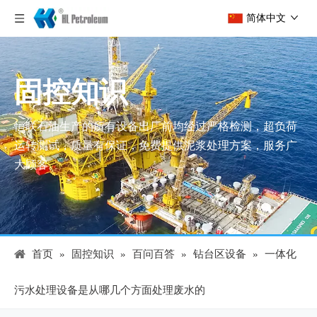
简体中文
固控知识
恒联石油生产的所有设备出厂前均经过严格检测，超负荷
运转测试，质量有保证，免费提供泥浆处理方案，服务广
大顾客。
首页
»
固控知识
»
百问百答
»
钻台区设备
»
一体化
污水处理设备是从哪几个方面处理废水的