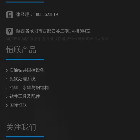
张经理：18082623819
陕西省咸阳市西部云谷二期1号楼804室
固控设备 固控系统 砂泵 泥浆搅拌器 液气分离器 电子点火装置
恒联产品
石油钻井固控设备
泥浆处理系统
油罐、水罐与钢结构
钻井工具及配件
国际恒联
关注我们