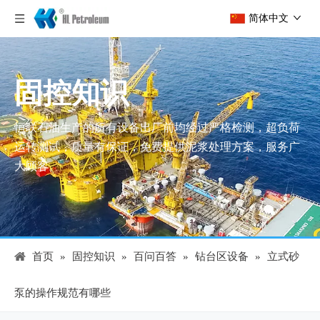
简体中文
固控知识
恒联石油生产的所有设备出厂前均经过严格检测，超负荷
运转测试，质量有保证，免费提供泥浆处理方案，服务广
大顾客。
首页
»
固控知识
»
百问百答
»
钻台区设备
»
立式砂
泵的操作规范有哪些