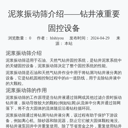
泥浆振动筛介绍——钻井液重要
固控设备
浏览数量：
0
作者： hlshiyou 发布时间： 2024-04-29 来
源：
本站
["wechat","weibo","qzone","douban","email"]
泥浆振动筛介绍
泥浆振动筛适用于石油、天然气钻井固控系统，是钻井泥浆系统中
的关键固控设备，泥浆振动筛决定了整个固控系统的性能。
泥浆振动筛是石油和天然气钻井作业中用于将钻屑与钻井液分离的
设备，它是钻机固相控制过程中的di一道防线，用于去除钻井液中
的大颗粒。
泥浆振动筛的作用
泥浆振动筛的工作原理是当钻井液通过筛网或其他过滤介质时振动
钻井液，振动导致较大的颗粒(例如钻屑)从流体中分离并通过筛网
落下，将不含大固体的流体随后沿着钻柱循环回。
泥浆振动筛通过将钻屑与钻井液分离，该过程有助于保护下游设
备，例如离心机、除砂器和除泥器，防止它们被大固体颗粒淹没。
将钻井液泵回井中并重复使用。除了节省资金之外，重复使用钻井