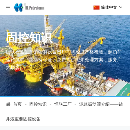
简体中文
固控知识
恒联石油生产的所有设备出厂前均经过严格检测，超负荷
运转测试，质量有保证，免费提供泥浆处理方案，服务广
大顾客。
首页
»
固控知识
»
恒联工厂
»
泥浆振动筛介绍——钻
井液重要固控设备