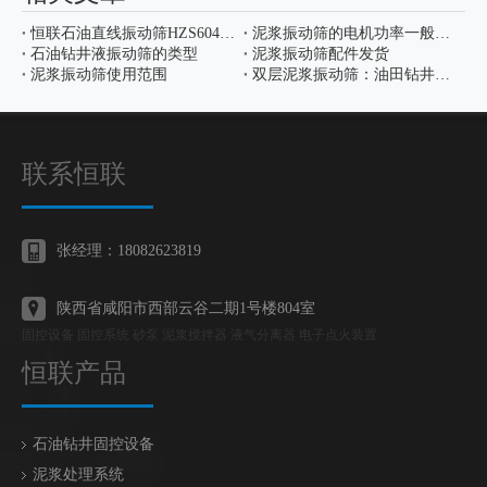
恒联石油直线振动筛HZS604*2已成功发货
泥浆振动筛的电机功率一般是多大
石油钻井液振动筛的类型
泥浆振动筛配件发货
泥浆振动筛使用范围
双层泥浆振动筛：油田钻井中的创新固液分离设备
联系恒联
张经理：18082623819
陕西省咸阳市西部云谷二期1号楼804室
固控设备 固控系统 砂泵 泥浆搅拌器 液气分离器 电子点火装置
恒联产品
石油钻井固控设备
泥浆处理系统