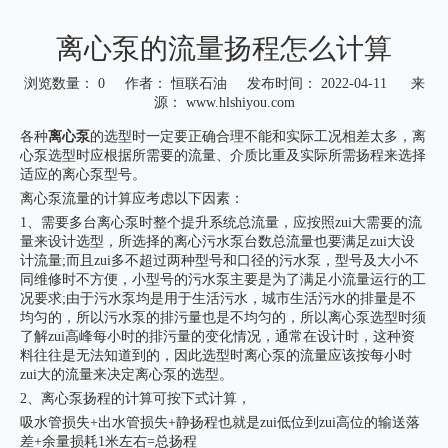
离心泵的流量扬程怎么计算
浏览数量：
0
作者： 恒联石油 发布时间： 2022-04-11 来
源：
www.hlshiyou.com
["wechat","weibo","qzone","douban","email"]
各种
离心泵
的选型时一定要正确合理不能和实际工况相差太多，离
心泵选型时应根据所需要的流量、介质比重及实际所需扬程来选择
适应的离心泵型号。
离心泵流量的计算应考虑以下因素：
1、需要多台离心泵时整个提升系统总流量，应按照zui大需要的流
量来设计选型，所选择的离心污水泵台数总流量也要满足zui大设
计流量;而且zui多不超过两种型号和口径的污水泵，型号及大小不
同维修时不方便，小型号的污水泵主要是为了满足小流量运行的工
况要求;由于污水泵均是用于生活污水，城市生活污水的排量是不
均匀的，所以污水泵的排污量也是不均匀的，所以离心泵选型时须
了解zui高峰每小时的排污量的变化情况，通常在设计时，这种资
料往往是无法知道到的，因此选型时离心泵的流量应该按每小时
zui大的流量来决定离心泵的选型。
2、离心泵扬程的计算可按下式计算，
吸水管损失+出水管损失+静扬程也就是zui低位到zui高位的输送落
差+余量损耗1米左右=总扬程