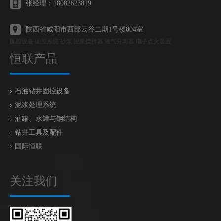
张经理：18082623819
陕西省咸阳市西部云谷二期1号楼804室
固控设备 固控系统 砂泵 泥浆搅拌器 液气分离器 电子点火装置
恒联产品
石油钻井固控设备
泥浆处理系统
油罐、水罐与钢结构
钻井工具及配件
国际恒联
关注我们