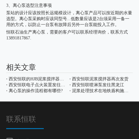
3、离心泵选型注意事项
泵站的设计应该按照长远规模设计，离心泵产品可以按近期的水量
选型。离心泵采购时应该同型号...低数量应该是2台须采用一备一
用的方式，以防止一台泵有故障后另外一台泵能投入工作。
恒联石油生产离心泵，需要的客户可以联系经理询价，联系方式
13891817867.
相关文章
西安恒联的HJB泥浆搅拌器完工发货
西安恒联泥浆搅拌器再次发货
西安恒联电子点火装置发往陕北
西安恒联喷淋泵发往黑龙江
离心泵的操作流程都有哪些?
泥浆处理技术在地铁盾构施工中的应用
联系恒联