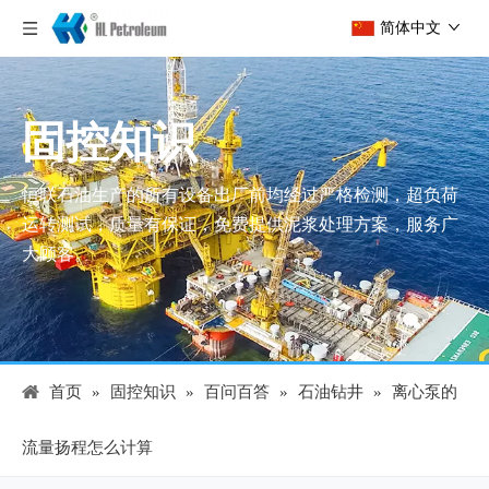
简体中文
固控知识
恒联石油生产的所有设备出厂前均经过严格检测，超负荷
运转测试，质量有保证，免费提供泥浆处理方案，服务广
大顾客。
首页
»
固控知识
»
百问百答
»
石油钻井
»
离心泵的
流量扬程怎么计算