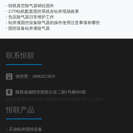
恒联真空除气器销往国外
ZJ70钻机配套固控系统在钻井现场效果
负压除气器日常维护工作
钻井液固控设备除气器的操作使用注意事项有哪些
固控设备钻井液除气器
联系恒联
张经理：18082623819
陕西省咸阳市西部云谷二期1号楼804室
固控设备 固控系统 砂泵 泥浆搅拌器 液气分离器 电子点火装置
恒联产品
石油钻井固控设备