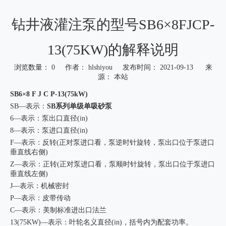
钻井液灌注泵的型号SB6×8FJCP-
13(75KW)的解释说明
浏览数量：
0
作者： hlshiyou 发布时间： 2021-09-13 来
源：
本站
["wechat","weibo","qzone","douban","email"]
SB6×8 F J C P-13(75kW)
SB—表示：
SB系列单级单吸砂泵
6—表示：泵出口直径(in)
8—表示：泵进口直径(in)
F—表示：反转(正对泵进口看，泵逆时针旋转，泵出口位于泵进口
垂直线右侧)
Z—表示：正转(正对泵进口看，泵顺时针旋转，泵出口位于泵进口
垂直线左侧)
J—表示：机械密封
P—表示：皮带传动
C—表示：美制标准进出口法兰
13(75KW)—表示：叶轮名义直径(in)，括号内为配套功率。