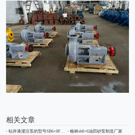
相关文章
钻井液灌注泵的型号SB6×8FJCP-13(75KW)的解释说明
榆林sb8×6油田砂泵制造厂家