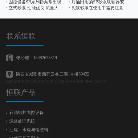
固控设备SB系列砂泵常出现的故障有哪些
对油田用的SB砂泵联轴器安装有什么要求
立式砂泵 性能优良 流量大 占地面积小 安裝方便
泥浆砂泵在使用中需要注意些什么
联系恒联
张经理：18082623819
陕西省咸阳市西部云谷二期1号楼804室
固控设备 固控系统 砂泵 泥浆搅拌器 液气分离器 电子点火装置
恒联产品
石油钻井固控设备
泥浆处理系统
油罐、水罐与钢结构